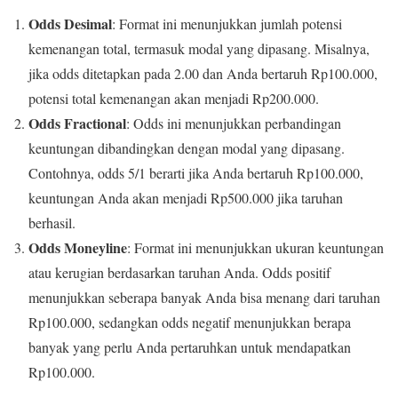
Odds Desimal
: Format ini menunjukkan jumlah potensi
kemenangan total, termasuk modal yang dipasang. Misalnya,
jika odds ditetapkan pada 2.00 dan Anda bertaruh Rp100.000,
potensi total kemenangan akan menjadi Rp200.000.
Odds Fractional
: Odds ini menunjukkan perbandingan
keuntungan dibandingkan dengan modal yang dipasang.
Contohnya, odds 5/1 berarti jika Anda bertaruh Rp100.000,
keuntungan Anda akan menjadi Rp500.000 jika taruhan
berhasil.
Odds Moneyline
: Format ini menunjukkan ukuran keuntungan
atau kerugian berdasarkan taruhan Anda. Odds positif
menunjukkan seberapa banyak Anda bisa menang dari taruhan
Rp100.000, sedangkan odds negatif menunjukkan berapa
banyak yang perlu Anda pertaruhkan untuk mendapatkan
Rp100.000.