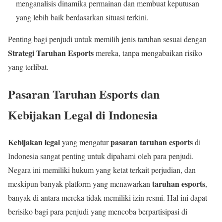
menganalisis dinamika permainan dan membuat keputusan
yang lebih baik berdasarkan situasi terkini.
Penting bagi penjudi untuk memilih jenis taruhan sesuai dengan
Strategi Taruhan Esports
mereka, tanpa mengabaikan risiko
yang terlibat.
Pasaran Taruhan Esports dan
Kebijakan Legal di Indonesia
Kebijakan legal
pasaran taruhan esports
yang mengatur
di
Indonesia sangat penting untuk dipahami oleh para penjudi.
Negara ini memiliki hukum yang ketat terkait perjudian, dan
taruhan esports
meskipun banyak platform yang menawarkan
,
banyak di antara mereka tidak memiliki izin resmi. Hal ini dapat
berisiko bagi para penjudi yang mencoba berpartisipasi di