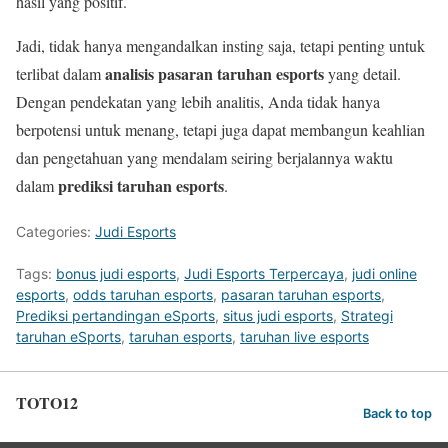
hasil yang positif.
Jadi, tidak hanya mengandalkan insting saja, tetapi penting untuk
analisis pasaran taruhan esports
terlibat dalam
yang detail.
Dengan pendekatan yang lebih analitis, Anda tidak hanya
berpotensi untuk menang, tetapi juga dapat membangun keahlian
dan pengetahuan yang mendalam seiring berjalannya waktu
prediksi taruhan esports
dalam
.
Categories:
Judi Esports
Tags:
bonus judi esports
,
Judi Esports Terpercaya
,
judi online
esports
,
odds taruhan esports
,
pasaran taruhan esports
,
Prediksi pertandingan eSports
,
situs judi esports
,
Strategi
taruhan eSports
,
taruhan esports
,
taruhan live esports
TOTO12
Back to top