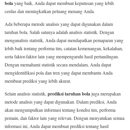
bola
yang baik, Anda dapat membuat keputusan yang lebih
cerdas dan meningkatkan peluang menang Anda.
Ada beberapa metode analisis yang dapat digunakan dalam
taruhan bola. Salah satunya adalah analisis statistik. Dengan
menganalisis statistik, Anda dapat mendapatkan pemaparan yang
lebih baik tentang performa tim, catatan kemenangan, kekalahan,
serta faktor-faktor lain yang mempengaruhi hasil pertandingan.
Dengan memahami statistik secara mendalam, Anda dapat
mengidentifikasi pola dan tren yang dapat membantu Anda
membuat prediksi yang lebih akurat.
prediksi taruhan bola
Selain analisis statistik,
juga merupakan
metode analisis yang dapat digunakan. Dalam prediksi, Anda
akan mengumpulkan informasi tentang kondisi tim, performa
pemain, dan faktor lain yang relevan. Dengan menyatukan semua
informasi ini, Anda dapat membuat prediksi tentang hasil