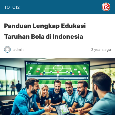
TOTO12
Panduan Lengkap Edukasi
Taruhan Bola di Indonesia
admin
2 years ago