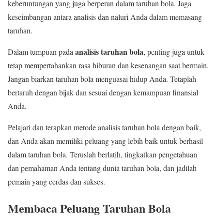
keberuntungan yang juga berperan dalam taruhan bola. Jaga
keseimbangan antara analisis dan naluri Anda dalam memasang
taruhan.
analisis taruhan bola
Dalam tumpuan pada
, penting juga untuk
tetap mempertahankan rasa hiburan dan kesenangan saat bermain.
Jangan biarkan taruhan bola menguasai hidup Anda. Tetaplah
bertaruh dengan bijak dan sesuai dengan kemampuan finansial
Anda.
Pelajari dan terapkan metode analisis taruhan bola dengan baik,
dan Anda akan memiliki peluang yang lebih baik untuk berhasil
dalam taruhan bola. Teruslah berlatih, tingkatkan pengetahuan
dan pemahaman Anda tentang dunia taruhan bola, dan jadilah
pemain yang cerdas dan sukses.
Membaca Peluang Taruhan Bola