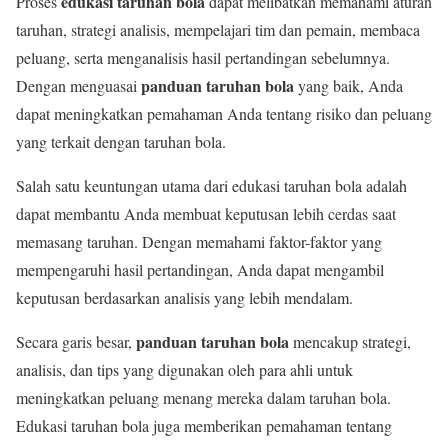
edukasi taruhan bola
Proses
dapat melibatkan memahami aturan
taruhan, strategi analisis, mempelajari tim dan pemain, membaca
peluang, serta menganalisis hasil pertandingan sebelumnya.
panduan taruhan bola
Dengan menguasai
yang baik, Anda
dapat meningkatkan pemahaman Anda tentang risiko dan peluang
yang terkait dengan taruhan bola.
Salah satu keuntungan utama dari edukasi taruhan bola adalah
dapat membantu Anda membuat keputusan lebih cerdas saat
memasang taruhan. Dengan memahami faktor-faktor yang
mempengaruhi hasil pertandingan, Anda dapat mengambil
keputusan berdasarkan analisis yang lebih mendalam.
panduan taruhan bola
Secara garis besar,
mencakup strategi,
analisis, dan tips yang digunakan oleh para ahli untuk
meningkatkan peluang menang mereka dalam taruhan bola.
Edukasi taruhan bola juga memberikan pemahaman tentang