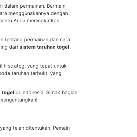
di dalam permainan. Bermain
 cara menggunakannya dengan
embantu Anda meningkatkan
n tentang permainan dan cara
ing dari
sistem taruhan togel
ih strategi yang tepat untuk
ode taruhan terbukti yang
 togel
di Indonesia. Simak bagian
 menguntungkan!
yang telah ditentukan. Pemain