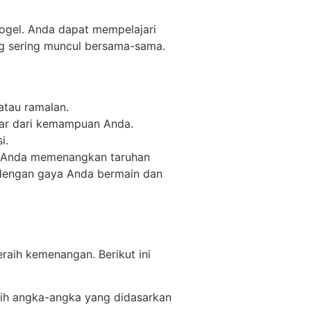
ogel. Anda dapat mempelajari
ng sering muncul bersama-sama.
atau ramalan.
sar dari kemampuan Anda.
i.
g Anda memenangkan taruhan
dengan gaya Anda bermain dan
aih kemenangan. Berikut ini
lih angka-angka yang didasarkan