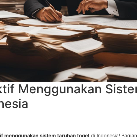
ktif Menggunakan Sist
nesia
nduan Efektif Menggunakan Sistem Taruhan Togel di Indon
if menggunakan sistem taruhan togel
di Indonesia! Bagia