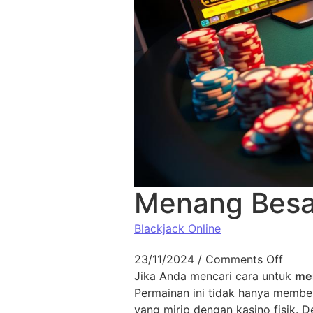
Menang Besar
Blackjack Online
on Me
23/11/2024
/
Comments Off
Jika Anda mencari cara untuk
men
Permainan ini tidak hanya memb
yang mirip dengan kasino fisik. 