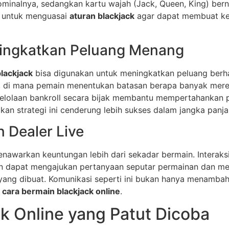
nominalnya, sedangkan kartu wajah (Jack, Queen, King) berni
ng untuk menguasai
aturan blackjack
agar dapat membuat ke
ningkatkan Peluang Menang
lackjack
bisa digunakan untuk meningkatkan peluang berhas
, di mana pemain menentukan batasan berapa banyak merek
ngelolaan bankroll secara bijak membantu mempertahankan 
an strategi ini cenderung lebih sukses dalam jangka panja
 Dealer Live
enawarkan keuntungan lebih dari sekadar bermain. Interak
n dapat mengajukan pertanyaan seputar permainan dan men
yang dibuat. Komunikasi seperti ini bukan hanya menambah
g
cara bermain blackjack online
.
ck Online yang Patut Dicoba