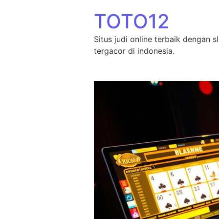
Skip to content
TOTO12
Situs judi online terbaik dengan s
tergacor di indonesia.