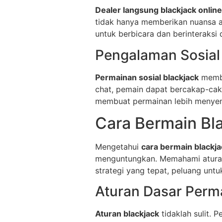
Dealer langsung blackjack online
tidak hanya memberikan nuansa a
untuk berbicara dan berinteraks
Pengalaman Sosial
Permainan sosial blackjack
membe
chat, pemain dapat bercakap-caka
membuat permainan lebih menyena
Cara Bermain Bla
Mengetahui
cara bermain blackja
menguntungkan. Memahami aturan 
strategi yang tepat, peluang untu
Aturan Dasar Perm
Aturan blackjack
tidaklah sulit. 