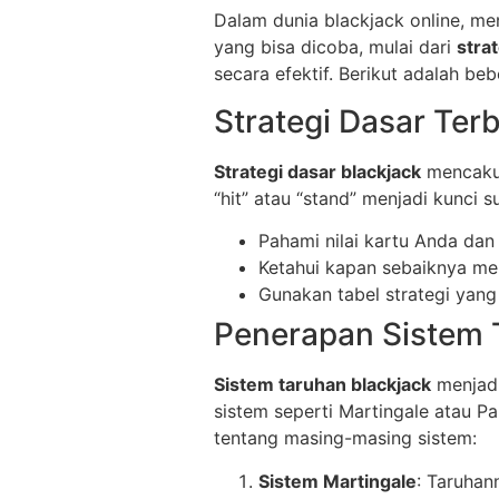
Dalam dunia blackjack online, me
yang bisa dicoba, mulai dari
stra
secara efektif. Berikut adalah 
Strategi Dasar Ter
Strategi dasar blackjack
mencakup
“hit” atau “stand” menjadi kunci 
Pahami nilai kartu Anda dan 
Ketahui kapan sebaiknya mem
Gunakan tabel strategi yang
Penerapan Sistem T
Sistem taruhan blackjack
menjadi
sistem seperti Martingale atau Pa
tentang masing-masing sistem:
Sistem Martingale
: Taruhan