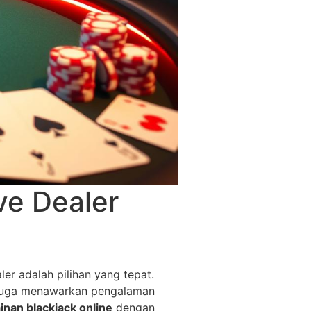
ve Dealer
ler adalah pilihan yang tepat.
 juga menawarkan pengalaman
nan blackjack online
dengan