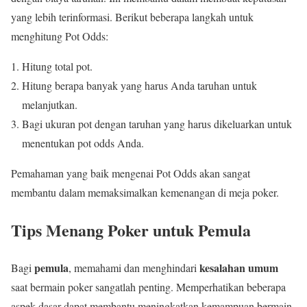
yang lebih terinformasi. Berikut beberapa langkah untuk
menghitung Pot Odds:
Hitung total pot.
Hitung berapa banyak yang harus Anda taruhan untuk
melanjutkan.
Bagi ukuran pot dengan taruhan yang harus dikeluarkan untuk
menentukan pot odds Anda.
Pemahaman yang baik mengenai Pot Odds akan sangat
membantu dalam memaksimalkan kemenangan di meja poker.
Tips Menang Poker untuk Pemula
pemula
kesalahan umum
Bagi
, memahami dan menghindari
saat bermain poker sangatlah penting. Memperhatikan beberapa
aspek dasar dapat membantu meningkatkan kemampuan bermain