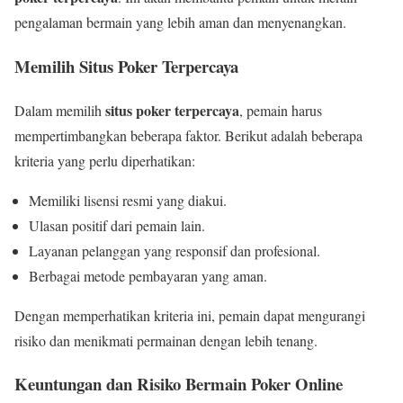
pengalaman bermain yang lebih aman dan menyenangkan.
Memilih Situs Poker Terpercaya
situs poker terpercaya
Dalam memilih
, pemain harus
mempertimbangkan beberapa faktor. Berikut adalah beberapa
kriteria yang perlu diperhatikan:
Memiliki lisensi resmi yang diakui.
Ulasan positif dari pemain lain.
Layanan pelanggan yang responsif dan profesional.
Berbagai metode pembayaran yang aman.
Dengan memperhatikan kriteria ini, pemain dapat mengurangi
risiko dan menikmati permainan dengan lebih tenang.
Keuntungan dan Risiko Bermain Poker Online