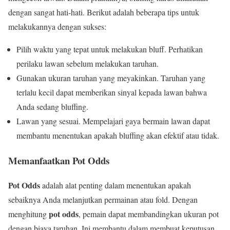
dengan sangat hati-hati. Berikut adalah beberapa tips untuk
melakukannya dengan sukses:
Pilih waktu yang tepat untuk melakukan bluff. Perhatikan
perilaku lawan sebelum melakukan taruhan.
Gunakan ukuran taruhan yang meyakinkan. Taruhan yang
terlalu kecil dapat memberikan sinyal kepada lawan bahwa
Anda sedang bluffing.
Lawan yang sesuai. Mempelajari gaya bermain lawan dapat
membantu menentukan apakah bluffing akan efektif atau tidak.
Memanfaatkan Pot Odds
Pot Odds
adalah alat penting dalam menentukan apakah
sebaiknya Anda melanjutkan permainan atau fold. Dengan
pot odds
menghitung
, pemain dapat membandingkan ukuran pot
dengan biaya taruhan. Ini membantu dalam membuat keputusan