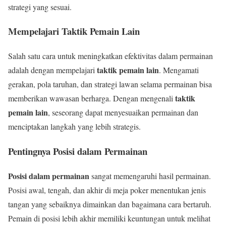
strategi yang sesuai.
Mempelajari Taktik Pemain Lain
Salah satu cara untuk meningkatkan efektivitas dalam permainan
taktik pemain lain
adalah dengan mempelajari
. Mengamati
gerakan, pola taruhan, dan strategi lawan selama permainan bisa
taktik
memberikan wawasan berharga. Dengan mengenali
pemain lain
, seseorang dapat menyesuaikan permainan dan
menciptakan langkah yang lebih strategis.
Pentingnya Posisi dalam Permainan
Posisi dalam permainan
sangat memengaruhi hasil permainan.
Posisi awal, tengah, dan akhir di meja poker menentukan jenis
tangan yang sebaiknya dimainkan dan bagaimana cara bertaruh.
Pemain di posisi lebih akhir memiliki keuntungan untuk melihat