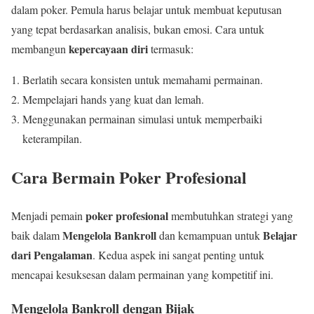
dalam poker. Pemula harus belajar untuk membuat keputusan
yang tepat berdasarkan analisis, bukan emosi. Cara untuk
kepercayaan diri
membangun
termasuk:
Berlatih secara konsisten untuk memahami permainan.
Mempelajari hands yang kuat dan lemah.
Menggunakan permainan simulasi untuk memperbaiki
keterampilan.
Cara Bermain Poker Profesional
poker profesional
Menjadi pemain
membutuhkan strategi yang
Mengelola Bankroll
Belajar
baik dalam
dan kemampuan untuk
dari Pengalaman
. Kedua aspek ini sangat penting untuk
mencapai kesuksesan dalam permainan yang kompetitif ini.
Mengelola Bankroll dengan Bijak