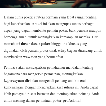
Dalam dunia poker, strategi bermain yang tepat sangat penting
bagi keberhasilan. Artikel ini akan mengupas tuntas berbagai
pemula
aspek yang dapat membantu pemain poker, baik
maupun
berpengalaman, untuk meningkatkan kemampuan mereka. Dari
dasar-dasar poker
memahami
hingga trik khusus yang
digunakan oleh pemain profesional, setiap bagian dirancang untuk
memberikan wawasan yang bermanfaat.
Pembaca akan mendapatkan pemahaman mendalam tentang
bagaimana cara mengelola permainan, meningkatkan
kepercayaan diri
, dan mengenali peluang untuk meraih
kiat sukses
kemenangan. Dengan menerapkan
ini, Anda dapat
lebih percaya diri saat bermain dan meningkatkan peluang Anda
poker profesional
untuk menang dalam permainan
.