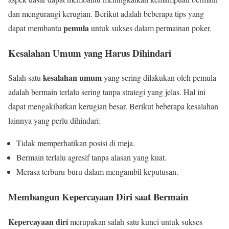
dan mengurangi kerugian. Berikut adalah beberapa tips yang
pemula
dapat membantu
untuk sukses dalam permainan poker.
Kesalahan Umum yang Harus Dihindari
kesalahan umum
Salah satu
yang sering dilakukan oleh pemula
adalah bermain terlalu sering tanpa strategi yang jelas. Hal ini
dapat mengakibatkan kerugian besar. Berikut beberapa kesalahan
lainnya yang perlu dihindari:
Tidak memperhatikan posisi di meja.
Bermain terlalu agresif tanpa alasan yang kuat.
Merasa terburu-buru dalam mengambil keputusan.
Membangun Kepercayaan Diri saat Bermain
Kepercayaan diri
merupakan salah satu kunci untuk sukses