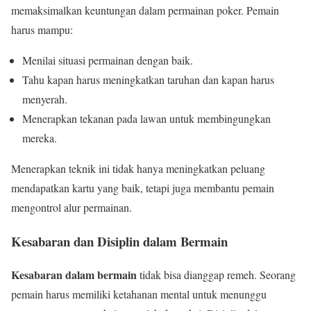
memaksimalkan keuntungan dalam permainan poker. Pemain
harus mampu:
Menilai situasi permainan dengan baik.
Tahu kapan harus meningkatkan taruhan dan kapan harus
menyerah.
Menerapkan tekanan pada lawan untuk membingungkan
mereka.
Menerapkan teknik ini tidak hanya meningkatkan peluang
mendapatkan kartu yang baik, tetapi juga membantu pemain
mengontrol alur permainan.
Kesabaran dan Disiplin dalam Bermain
Kesabaran dalam bermain
tidak bisa dianggap remeh. Seorang
pemain harus memiliki ketahanan mental untuk menunggu