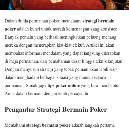
strategi bermain
Dalam dunia permainan poker, memahami
poker
adalah kunci untuk meraih kemenangan yang konsisten.
Banyak pemain yang berhasil meningkatkan peluang menang
mereka dengan menerapkan kiat-kiat efektif. Artikel ini akan
membahas informasi mendalam yang dapat langsung diterapkan
di meja permainan, dari pemahaman dasar hingga teknik lanjutan.
Dengan menyusun strategi yang tepat, pemain akan lebih siap
dalam menghadapi berbagai situasi yang muncul selama
tips poker online
permainan. Simak juga
yang bisa membantu
Anda dalam bermain dengan lebih percaya diri.
Pengantar Strategi Bermain Poker
strategi bermain poker
Memahami
adalah langkah pertama