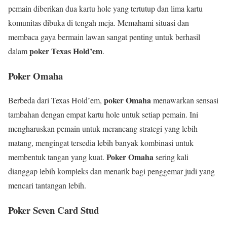
pemain diberikan dua kartu hole yang tertutup dan lima kartu
komunitas dibuka di tengah meja. Memahami situasi dan
membaca gaya bermain lawan sangat penting untuk berhasil
poker Texas Hold’em
dalam
.
Poker Omaha
poker Omaha
Berbeda dari Texas Hold’em,
menawarkan sensasi
tambahan dengan empat kartu hole untuk setiap pemain. Ini
mengharuskan pemain untuk merancang strategi yang lebih
matang, mengingat tersedia lebih banyak kombinasi untuk
Poker Omaha
membentuk tangan yang kuat.
sering kali
dianggap lebih kompleks dan menarik bagi penggemar judi yang
mencari tantangan lebih.
Poker Seven Card Stud