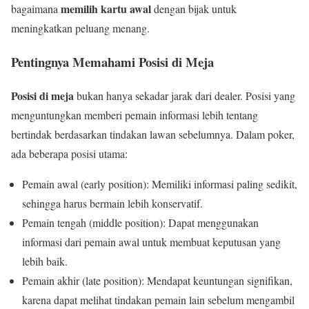
memilih kartu awal
bagaimana
dengan bijak untuk
meningkatkan peluang menang.
Pentingnya Memahami Posisi di Meja
Posisi di meja
bukan hanya sekadar jarak dari dealer. Posisi yang
menguntungkan memberi pemain informasi lebih tentang
bertindak berdasarkan tindakan lawan sebelumnya. Dalam poker,
ada beberapa posisi utama:
Pemain awal (early position): Memiliki informasi paling sedikit,
sehingga harus bermain lebih konservatif.
Pemain tengah (middle position): Dapat menggunakan
informasi dari pemain awal untuk membuat keputusan yang
lebih baik.
Pemain akhir (late position): Mendapat keuntungan signifikan,
karena dapat melihat tindakan pemain lain sebelum mengambil