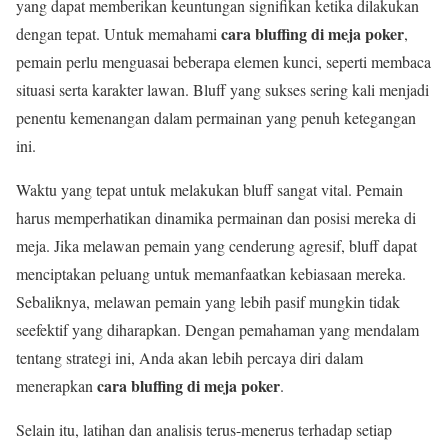
yang dapat memberikan keuntungan signifikan ketika dilakukan
cara bluffing di meja poker
dengan tepat. Untuk memahami
,
pemain perlu menguasai beberapa elemen kunci, seperti membaca
situasi serta karakter lawan. Bluff yang sukses sering kali menjadi
penentu kemenangan dalam permainan yang penuh ketegangan
ini.
Waktu yang tepat untuk melakukan bluff sangat vital. Pemain
harus memperhatikan dinamika permainan dan posisi mereka di
meja. Jika melawan pemain yang cenderung agresif, bluff dapat
menciptakan peluang untuk memanfaatkan kebiasaan mereka.
Sebaliknya, melawan pemain yang lebih pasif mungkin tidak
seefektif yang diharapkan. Dengan pemahaman yang mendalam
tentang strategi ini, Anda akan lebih percaya diri dalam
cara bluffing di meja poker
menerapkan
.
Selain itu, latihan dan analisis terus-menerus terhadap setiap