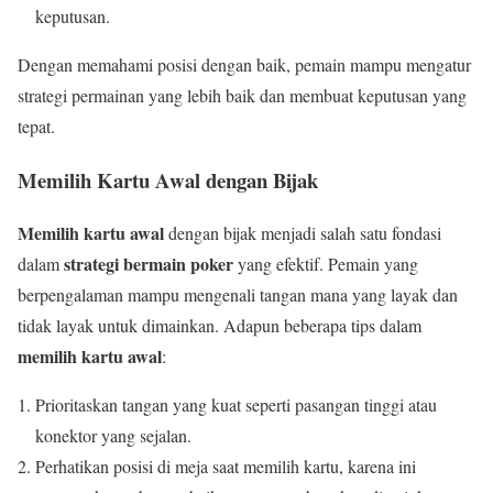
keputusan.
Dengan memahami posisi dengan baik, pemain mampu mengatur
strategi permainan yang lebih baik dan membuat keputusan yang
tepat.
Memilih Kartu Awal dengan Bijak
Memilih kartu awal
dengan bijak menjadi salah satu fondasi
strategi bermain poker
dalam
yang efektif. Pemain yang
berpengalaman mampu mengenali tangan mana yang layak dan
tidak layak untuk dimainkan. Adapun beberapa tips dalam
memilih kartu awal
:
Prioritaskan tangan yang kuat seperti pasangan tinggi atau
konektor yang sejalan.
Perhatikan posisi di meja saat memilih kartu, karena ini