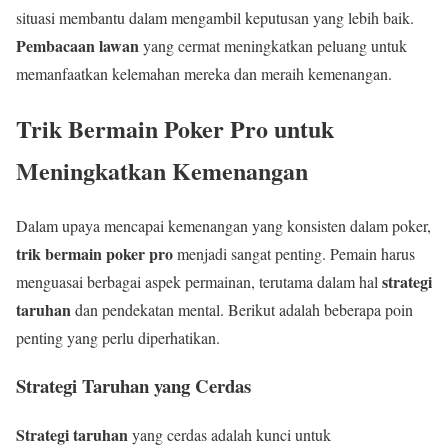
situasi membantu dalam mengambil keputusan yang lebih baik.
Pembacaan lawan
yang cermat meningkatkan peluang untuk
memanfaatkan kelemahan mereka dan meraih kemenangan.
Trik Bermain Poker Pro untuk
Meningkatkan Kemenangan
Dalam upaya mencapai kemenangan yang konsisten dalam poker,
trik bermain poker pro
menjadi sangat penting. Pemain harus
strategi
menguasai berbagai aspek permainan, terutama dalam hal
taruhan
dan pendekatan mental. Berikut adalah beberapa poin
penting yang perlu diperhatikan.
Strategi Taruhan yang Cerdas
Strategi taruhan
yang cerdas adalah kunci untuk