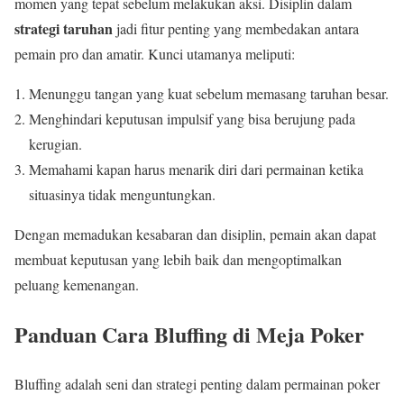
momen yang tepat sebelum melakukan aksi. Disiplin dalam
strategi taruhan
jadi fitur penting yang membedakan antara
pemain pro dan amatir. Kunci utamanya meliputi:
Menunggu tangan yang kuat sebelum memasang taruhan besar.
Menghindari keputusan impulsif yang bisa berujung pada
kerugian.
Memahami kapan harus menarik diri dari permainan ketika
situasinya tidak menguntungkan.
Dengan memadukan kesabaran dan disiplin, pemain akan dapat
membuat keputusan yang lebih baik dan mengoptimalkan
peluang kemenangan.
Panduan Cara Bluffing di Meja Poker
Bluffing adalah seni dan strategi penting dalam permainan poker