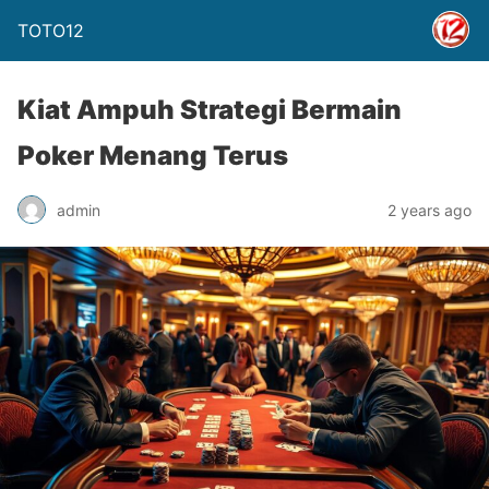
TOTO12
Kiat Ampuh Strategi Bermain
Poker Menang Terus
admin
2 years ago