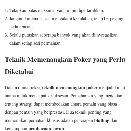
Tetapkan batas maksimal yang ingin dipertaruhkan.
Jangan ikut emosi saat mengalami kekalahan, tetap berpegang
pada rencana.
Selalu putuskan seberapa banyak yang akan diinvestasikan
dalam setiap sesi permainan.
Teknik Memenangkan Poker yang Perlu
Diketahui
teknik memenangkan poker
Dalam dunia poker,
menjadi kunci
utama untuk mencapai kesuksesan. Pemahaman yang mendalam
tentang strategi dapat membedakan antara pemain yang biasa
dengan pemain yang berprestasi. Dua teknik penting yang
bluffing
memerlukan perhatian khusus adalah penerapan
dan
pembacaan lawan
kemampuan
.