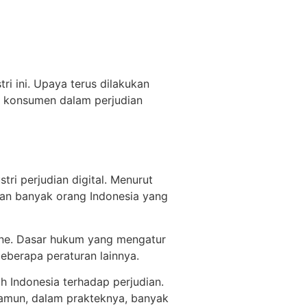
ri ini. Upaya terus dilakukan
 konsumen dalam perjudian
ri perjudian digital. Menurut
ikan banyak orang Indonesia yang
line. Dasar hukum yang mengatur
eberapa peraturan lainnya.
 Indonesia terhadap perjudian.
 Namun, dalam prakteknya, banyak