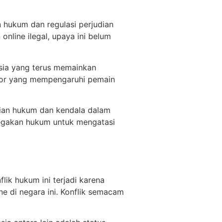
 hukum dan regulasi perjudian
online ilegal, upaya ini belum
nesia yang terus memainkan
ktor yang mempengaruhi pemain
tian hukum dan kendala dalam
negakan hukum untuk mengatasi
lik hukum ini terjadi karena
e di negara ini. Konflik semacam