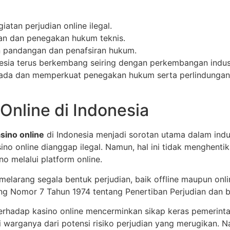
atan perjudian online ilegal.
n dan penegakan hukum teknis.
n pandangan dan penafsiran hukum.
nesia terus berkembang seiring dengan perkembangan indust
 ada dan memperkuat penegakan hukum serta perlindungan
 Online di Indonesia
asino online
di Indonesia menjadi sorotan utama dalam indust
sino online dianggap ilegal. Namun, hal ini tidak menghent
 melalui platform online.
melarang segala bentuk perjudian, baik offline maupun on
g Nomor 7 Tahun 1974 tentang Penertiban Perjudian dan b
rhadap kasino online mencerminkan sikap keras pemerintah
gi warganya dari potensi risiko perjudian yang merugikan.