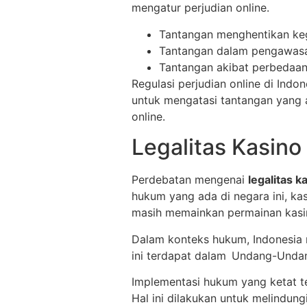
mengatur perjudian online.
Tantangan menghentikan kegi
Tantangan dalam pengawasa
Tantangan akibat perbedaa
Regulasi perjudian online di Indo
untuk mengatasi tantangan yang
online.
Legalitas Kasino
Perdebatan mengenai
legalitas k
hukum yang ada di negara ini, ka
masih memainkan permainan kasino
Dalam konteks hukum, Indonesia 
ini terdapat dalam Undang-Undan
Implementasi hukum yang ketat te
Hal ini dilakukan untuk melindun