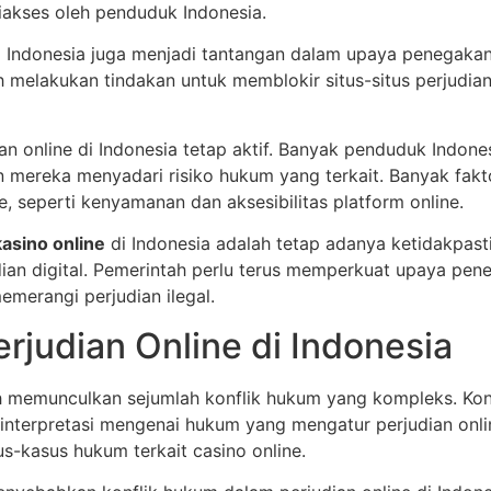
iakses oleh penduduk Indonesia.
di Indonesia juga menjadi tantangan dalam upaya penegakan
h melakukan tindakan untuk memblokir situs-situs perjudian 
dian online di Indonesia tetap aktif. Banyak penduduk Indo
n mereka menyadari risiko hukum yang terkait. Banyak fa
e, seperti kenyamanan dan aksesibilitas platform online.
kasino online
di Indonesia adalah tetap adanya ketidakpas
ian digital. Pemerintah perlu terus memperkuat upaya pe
merangi perjudian ilegal.
rjudian Online di Indonesia
ah memunculkan sejumlah konflik hukum yang kompleks. Konf
nterpretasi mengenai hukum yang mengatur perjudian onlin
s-kasus hukum terkait casino online.