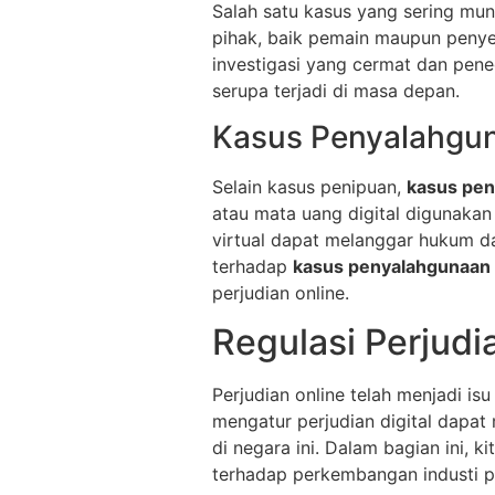
Salah satu kasus yang sering mun
pihak, baik pemain maupun penyel
investigasi yang cermat dan pe
serupa terjadi di masa depan.
Kasus Penyalahgun
Selain kasus penipuan,
kasus pen
atau mata uang digital digunakan
virtual dapat melanggar hukum d
terhadap
kasus penyalahgunaan 
perjudian online.
Regulasi Perjudi
Perjudian online telah menjadi i
mengatur perjudian digital dapat
di negara ini. Dalam bagian ini, 
terhadap perkembangan industi pe