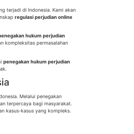
g terjadi di Indonesia. Kami akan
lanskap
regulasi perjudian online
penegakan hukum perjudian
dan kompleksitas permasalahan
ai
penegakan hukum perjudian
ak.
ia
ndonesia. Melalui penegakan
an terpercaya bagi masyarakat.
an kasus-kasus yang kompleks.