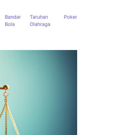
Bandar
Taruhan
Poker
Bola
Olahraga