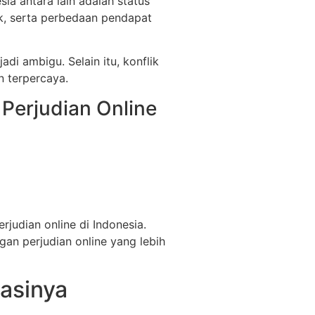
a antara lain adalah status
dak, serta perbedaan pendapat
i ambigu. Selain itu, konflik
n terpercaya.
Perjudian Online
judian online di Indonesia.
an perjudian online yang lebih
asinya