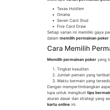
Texas Hold’em
Omaha
Seven Card Stud
Five Card Draw
Setiap varian ini memiliki gaya 
dalam
memilih permainan poker
Cara Memilih Perm
Memilih permainan poker
yang te
Tingkat kesulitan
Jumlah pemain yang terlibat
Waktu bermain yang tersedi
Dengan mempertimbangkan aspek-a
lupa untuk mengikuti
tips bermai
aturan dasar dan strategi yang 
kartu online
ini.