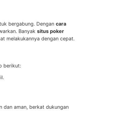
ntuk bergabung. Dengan
cara
awarkan. Banyak
situs poker
pat melakukannya dengan cepat.
 berikut:
l.
 dan aman, berkat dukungan