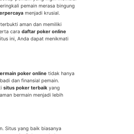
eringkali pemain merasa bingung
terpercaya
menjadi krusial.
terbukti aman dan memiliki
erta cara
daftar poker online
tus ini, Anda dapat menikmati
rmain poker online
tidak hanya
adi dan finansial pemain.
ti
situs poker terbaik
yang
laman bermain menjadi lebih
. Situs yang baik biasanya