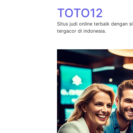
Skip to content
TOTO12
Situs judi online terbaik dengan s
tergacor di indonesia.