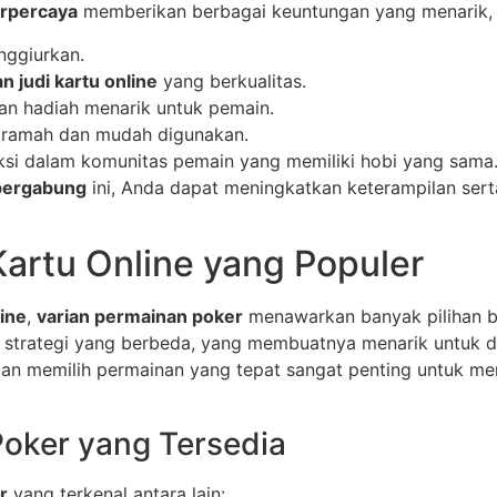
erpercaya
memberikan berbagai keuntungan yang menarik, 
nggiurkan.
 judi kartu online
yang berkualitas.
n hadiah menarik untuk pemain.
ramah dan mudah digunakan.
ksi dalam komunitas pemain yang memiliki hobi yang sama
bergabung
ini, Anda dapat meningkatkan keterampilan se
artu Online yang Populer
line
,
varian permainan poker
menawarkan banyak pilihan ba
 dan strategi yang berbeda, yang membuatnya menarik untu
dan memilih permainan yang tepat sangat penting untuk m
Poker yang Tersedia
r
yang terkenal antara lain: