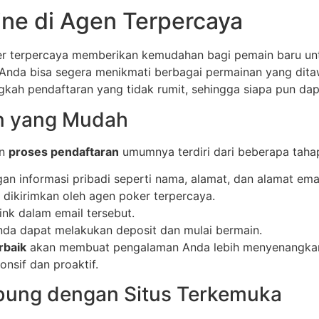
ine di Agen Terpercaya
er terpercaya memberikan kemudahan bagi pemain baru u
 Anda bisa segera menikmati berbagai permainan yang dit
kah pendaftaran yang tidak rumit, sehingga siapa pun da
n yang Mudah
an
proses pendaftaran
umumnya terdiri dari beberapa tahap
gan informasi pribadi seperti nama, alamat, dan alamat emai
g dikirimkan oleh agen poker terpercaya.
ink dalam email tersebut.
 Anda dapat melakukan deposit dan mulai bermain.
rbaik
akan membuat pengalaman Anda lebih menyenangkan
nsif dan proaktif.
bung dengan Situs Terkemuka