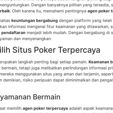
enguntungkan. Dengan banyaknya pilihan yang tersedia, s
erbaik
. Oleh karena itu, memahami pentingnya
agen poker 
mbahas
keuntungan bergabung
dengan platform yang telah 
kan informasi mengenai fitur keamanan yang ditawarkan, s
 pendaftaran
menjadi lebih mudah. Dengan bergabung di si
 nyaman dan menyenangkan.
ih Situs Poker Terpercaya
erupakan langkah penting bagi setiap pemain.
Keamanan be
rmain, tetapi juga melibatkan perlindungan informasi prib
mereka menggunakan situs yang aman dan terjamin, seper
an demikian, risiko penipuan dapat diminimalkan dan penga
yamanan Bermain
aat memilih
agen poker terpercaya
adalah aspek keamanan