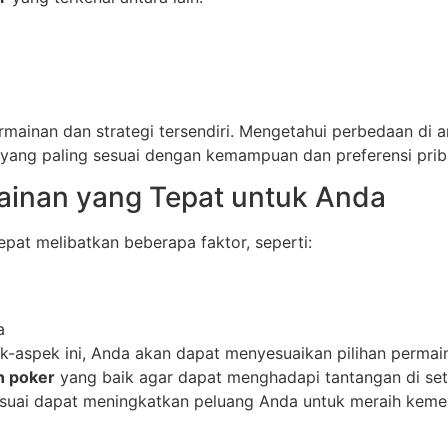
permainan dan strategi tersendiri. Mengetahui perbedaan d
yang paling sesuai dengan kemampuan dan preferensi prib
ainan yang Tepat untuk Anda
pat melibatkan beberapa faktor, seperti:
a
spek ini, Anda akan dapat menyesuaikan pilihan permaina
n poker
yang baik agar dapat menghadapi tantangan di seti
sesuai dapat meningkatkan peluang Anda untuk meraih ke