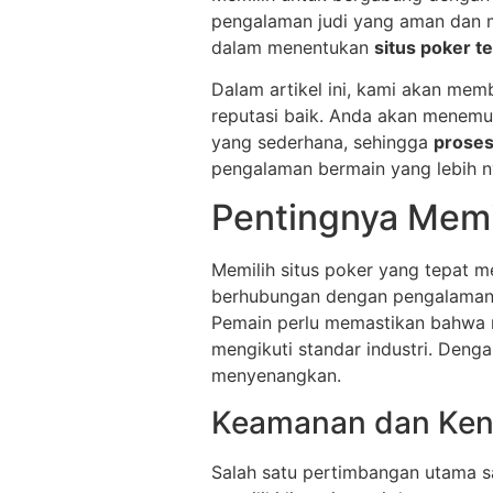
pengalaman judi yang aman dan m
dalam menentukan
situs poker t
Dalam artikel ini, kami akan me
reputasi baik. Anda akan menemu
yang sederhana, sehingga
proses
pengalaman bermain yang lebih
Pentingnya Memil
Memilih situs poker yang tepat m
berhubungan dengan pengalaman be
Pemain perlu memastikan bahwa 
mengikuti standar industri. Deng
menyenangkan.
Keamanan dan Ken
Salah satu pertimbangan utama s