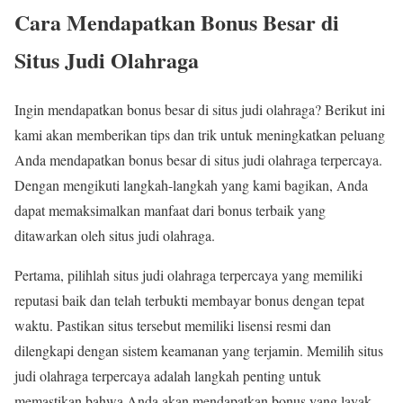
Cara Mendapatkan Bonus Besar di
Situs Judi Olahraga
Ingin mendapatkan bonus besar di situs judi olahraga? Berikut ini
kami akan memberikan tips dan trik untuk meningkatkan peluang
Anda mendapatkan bonus besar di situs judi olahraga terpercaya.
Dengan mengikuti langkah-langkah yang kami bagikan, Anda
dapat memaksimalkan manfaat dari bonus terbaik yang
ditawarkan oleh situs judi olahraga.
Pertama, pilihlah situs judi olahraga terpercaya yang memiliki
reputasi baik dan telah terbukti membayar bonus dengan tepat
waktu. Pastikan situs tersebut memiliki lisensi resmi dan
dilengkapi dengan sistem keamanan yang terjamin. Memilih situs
judi olahraga terpercaya adalah langkah penting untuk
memastikan bahwa Anda akan mendapatkan bonus yang layak.