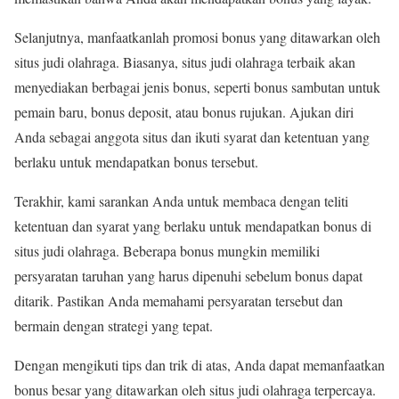
Selanjutnya, manfaatkanlah promosi bonus yang ditawarkan oleh
situs judi olahraga. Biasanya, situs judi olahraga terbaik akan
menyediakan berbagai jenis bonus, seperti bonus sambutan untuk
pemain baru, bonus deposit, atau bonus rujukan. Ajukan diri
Anda sebagai anggota situs dan ikuti syarat dan ketentuan yang
berlaku untuk mendapatkan bonus tersebut.
Terakhir, kami sarankan Anda untuk membaca dengan teliti
ketentuan dan syarat yang berlaku untuk mendapatkan bonus di
situs judi olahraga. Beberapa bonus mungkin memiliki
persyaratan taruhan yang harus dipenuhi sebelum bonus dapat
ditarik. Pastikan Anda memahami persyaratan tersebut dan
bermain dengan strategi yang tepat.
Dengan mengikuti tips dan trik di atas, Anda dapat memanfaatkan
bonus besar yang ditawarkan oleh situs judi olahraga terpercaya.