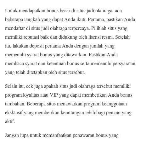
Untuk mendapatkan bonus besar di situs judi olahraga, ada
beberapa langkah yang dapat Anda ikuti. Pertama, pastikan Anda
mendaftar di situs judi olahraga terpercaya. Pilihlah situs yang
memiliki reputasi baik dan didukung oleh lisensi resmi. Setelah
itu, lakukan deposit pertama Anda dengan jumlah yang
memenuhi syarat bonus yang ditawarkan. Pastikan Anda
membaca syarat dan ketentuan bonus serta memenuhi persyaratan
yang telah ditetapkan oleh situs tersebut.
Selain itu, cek juga apakah situs judi olahraga tersebut memiliki
program loyalitas atau VIP yang dapat memberikan Anda bonus
tambahan. Beberapa situs menawarkan program keanggotaan
eksklusif yang memberikan keuntungan lebih bagi pemain yang
aktif.
Jangan lupa untuk memanfaatkan penawaran bonus yang