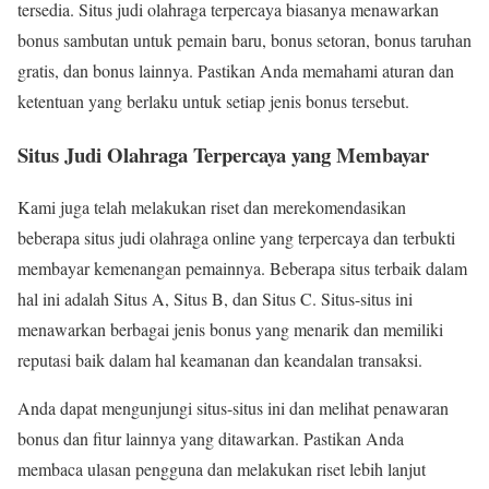
tersedia. Situs judi olahraga terpercaya biasanya menawarkan
bonus sambutan untuk pemain baru, bonus setoran, bonus taruhan
gratis, dan bonus lainnya. Pastikan Anda memahami aturan dan
ketentuan yang berlaku untuk setiap jenis bonus tersebut.
Situs Judi Olahraga Terpercaya yang Membayar
Kami juga telah melakukan riset dan merekomendasikan
beberapa situs judi olahraga online yang terpercaya dan terbukti
membayar kemenangan pemainnya. Beberapa situs terbaik dalam
hal ini adalah Situs A, Situs B, dan Situs C. Situs-situs ini
menawarkan berbagai jenis bonus yang menarik dan memiliki
reputasi baik dalam hal keamanan dan keandalan transaksi.
Anda dapat mengunjungi situs-situs ini dan melihat penawaran
bonus dan fitur lainnya yang ditawarkan. Pastikan Anda
membaca ulasan pengguna dan melakukan riset lebih lanjut