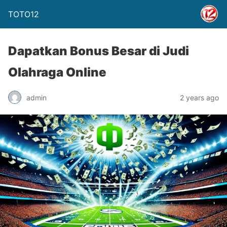
TOTO12
Dapatkan Bonus Besar di Judi
Olahraga Online
admin
2 years ago