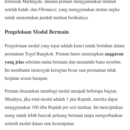
termasuk Martingale, dimana pemain menggandakan taruhan
setelah kalah, dan Fibonacci, yang menggunakan urutan angka
untuk menentukan jumlah taruhan berikutnya.
Pengelolaan Modal Bermain
Pengelolaan modal yang tepat adalah kunci untuk bertahan dalam
anggaran
permainan Togel Bangkok. Pemain harus menetapkan
yang jelas
sebelum mulai bermain dan mematuhi batas tersebut.
Ini membantu mencegah kerugian besar saat permainan tidak
berjalan sesuai harapan.
Pemain disarankan membagi modal menjadi beberapa bagian.
Misalnya, jika total modal adalah 1 juta Rupiah, mereka dapat
menggunakan 100 ribu Rupiah per sesi taruhan. Ini menciptakan
ruang untuk lebih banyak peluang bermain tanpa mengorbankan
seluruh modal dalam satu kesempatan.