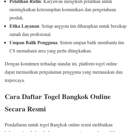
Pelatihan Rutin
: Karyawan mengikuti pelatihan untuk
meningkatkan keterampilan komunikasi dan pengetahuan
produk.
Etika Layanan
: Setiap anggota tim diharapkan untuk bersikap
ramah dan profesional.
Umpan Balik Pengguna
: Sistem umpan balik membantu tim
CS memahami area yang perlu ditingkatkan.
Dengan komitmen terhadap standar ini, platform togel online
dapat memastikan pengalaman pengguna yang memuaskan dan
terpercaya.
Cara Daftar Togel Bangkok Online
Secara Resmi
Pendaftaran untuk togel Bangkok online resmi melibatkan