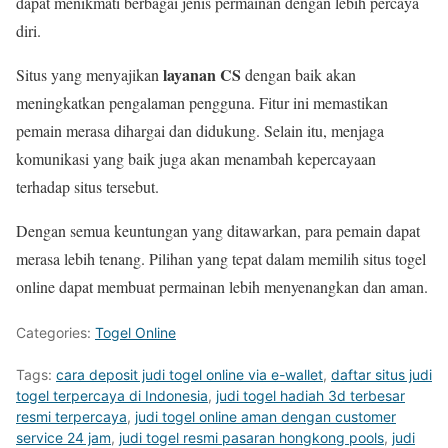
dapat menikmati berbagai jenis permainan dengan lebih percaya
diri.
layanan CS
Situs yang menyajikan
dengan baik akan
meningkatkan pengalaman pengguna. Fitur ini memastikan
pemain merasa dihargai dan didukung. Selain itu, menjaga
komunikasi yang baik juga akan menambah kepercayaan
terhadap situs tersebut.
Dengan semua keuntungan yang ditawarkan, para pemain dapat
merasa lebih tenang. Pilihan yang tepat dalam memilih situs togel
online dapat membuat permainan lebih menyenangkan dan aman.
Categories:
Togel Online
Tags:
cara deposit judi togel online via e-wallet
,
daftar situs judi
togel terpercaya di Indonesia
,
judi togel hadiah 3d terbesar
resmi terpercaya
,
judi togel online aman dengan customer
service 24 jam
,
judi togel resmi pasaran hongkong pools
,
judi