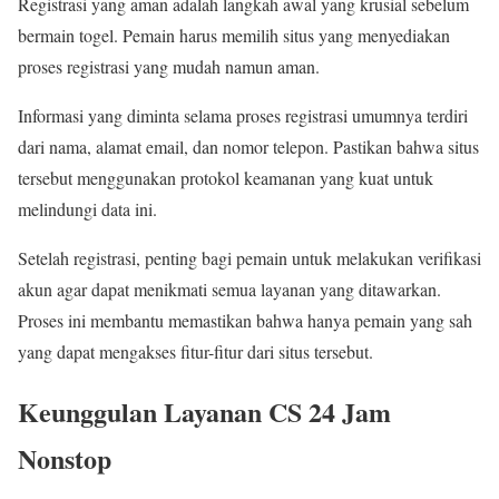
Registrasi yang aman adalah langkah awal yang krusial sebelum
bermain togel. Pemain harus memilih situs yang menyediakan
proses registrasi yang mudah namun aman.
Informasi yang diminta selama proses registrasi umumnya terdiri
dari nama, alamat email, dan nomor telepon. Pastikan bahwa situs
tersebut menggunakan protokol keamanan yang kuat untuk
melindungi data ini.
Setelah registrasi, penting bagi pemain untuk melakukan verifikasi
akun agar dapat menikmati semua layanan yang ditawarkan.
Proses ini membantu memastikan bahwa hanya pemain yang sah
yang dapat mengakses fitur-fitur dari situs tersebut.
Keunggulan Layanan CS 24 Jam
Nonstop