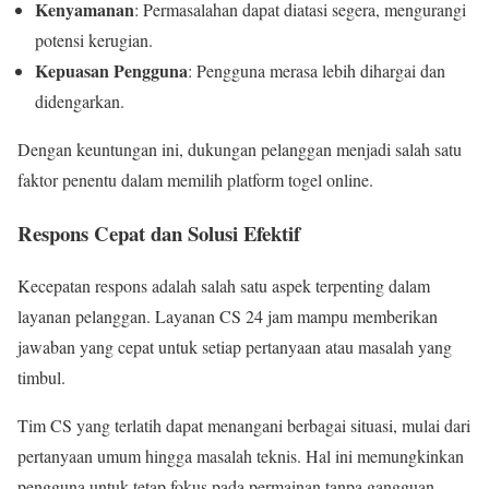
Kenyamanan
: Permasalahan dapat diatasi segera, mengurangi
potensi kerugian.
Kepuasan Pengguna
: Pengguna merasa lebih dihargai dan
didengarkan.
Dengan keuntungan ini, dukungan pelanggan menjadi salah satu
faktor penentu dalam memilih platform togel online.
Respons Cepat dan Solusi Efektif
Kecepatan respons adalah salah satu aspek terpenting dalam
layanan pelanggan. Layanan CS 24 jam mampu memberikan
jawaban yang cepat untuk setiap pertanyaan atau masalah yang
timbul.
Tim CS yang terlatih dapat menangani berbagai situasi, mulai dari
pertanyaan umum hingga masalah teknis. Hal ini memungkinkan
pengguna untuk tetap fokus pada permainan tanpa gangguan.