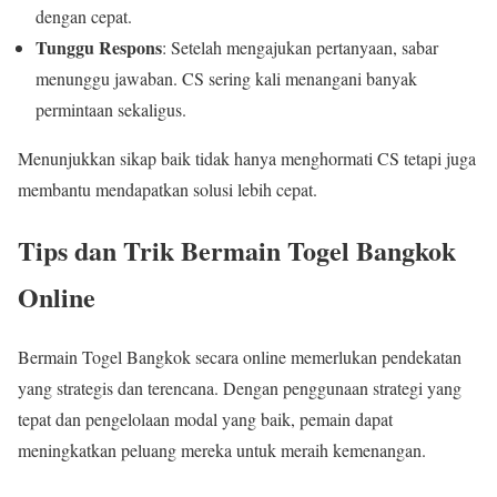
dengan cepat.
Tunggu Respons
: Setelah mengajukan pertanyaan, sabar
menunggu jawaban. CS sering kali menangani banyak
permintaan sekaligus.
Menunjukkan sikap baik tidak hanya menghormati CS tetapi juga
membantu mendapatkan solusi lebih cepat.
Tips dan Trik Bermain Togel Bangkok
Online
Bermain Togel Bangkok secara online memerlukan pendekatan
yang strategis dan terencana. Dengan penggunaan strategi yang
tepat dan pengelolaan modal yang baik, pemain dapat
meningkatkan peluang mereka untuk meraih kemenangan.