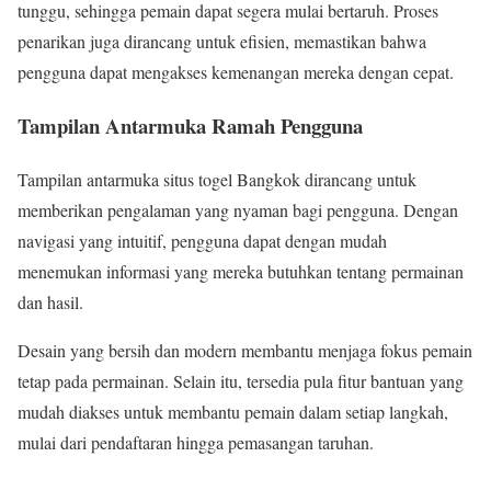
tunggu, sehingga pemain dapat segera mulai bertaruh. Proses
penarikan juga dirancang untuk efisien, memastikan bahwa
pengguna dapat mengakses kemenangan mereka dengan cepat.
Tampilan Antarmuka Ramah Pengguna
Tampilan antarmuka situs togel Bangkok dirancang untuk
memberikan pengalaman yang nyaman bagi pengguna. Dengan
navigasi yang intuitif, pengguna dapat dengan mudah
menemukan informasi yang mereka butuhkan tentang permainan
dan hasil.
Desain yang bersih dan modern membantu menjaga fokus pemain
tetap pada permainan. Selain itu, tersedia pula fitur bantuan yang
mudah diakses untuk membantu pemain dalam setiap langkah,
mulai dari pendaftaran hingga pemasangan taruhan.