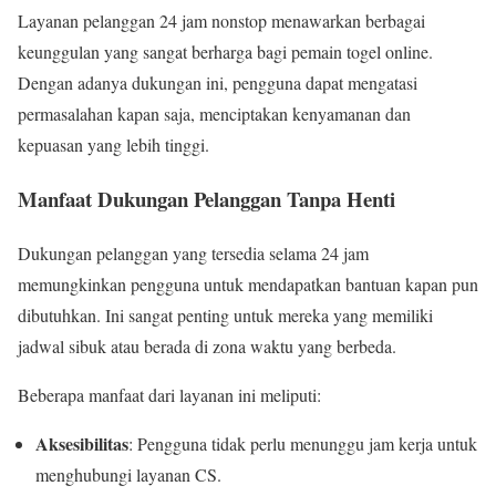
Layanan pelanggan 24 jam nonstop menawarkan berbagai
keunggulan yang sangat berharga bagi pemain togel online.
Dengan adanya dukungan ini, pengguna dapat mengatasi
permasalahan kapan saja, menciptakan kenyamanan dan
kepuasan yang lebih tinggi.
Manfaat Dukungan Pelanggan Tanpa Henti
Dukungan pelanggan yang tersedia selama 24 jam
memungkinkan pengguna untuk mendapatkan bantuan kapan pun
dibutuhkan. Ini sangat penting untuk mereka yang memiliki
jadwal sibuk atau berada di zona waktu yang berbeda.
Beberapa manfaat dari layanan ini meliputi:
Aksesibilitas
: Pengguna tidak perlu menunggu jam kerja untuk
menghubungi layanan CS.