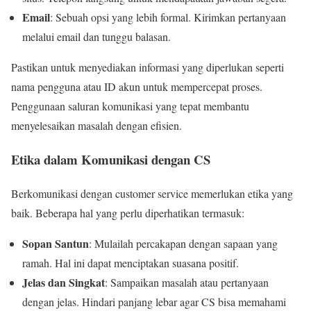
Email
: Sebuah opsi yang lebih formal. Kirimkan pertanyaan
melalui email dan tunggu balasan.
Pastikan untuk menyediakan informasi yang diperlukan seperti
nama pengguna atau ID akun untuk mempercepat proses.
Penggunaan saluran komunikasi yang tepat membantu
menyelesaikan masalah dengan efisien.
Etika dalam Komunikasi dengan CS
Berkomunikasi dengan customer service memerlukan etika yang
baik. Beberapa hal yang perlu diperhatikan termasuk:
Sopan Santun
: Mulailah percakapan dengan sapaan yang
ramah. Hal ini dapat menciptakan suasana positif.
Jelas dan Singkat
: Sampaikan masalah atau pertanyaan
dengan jelas. Hindari panjang lebar agar CS bisa memahami