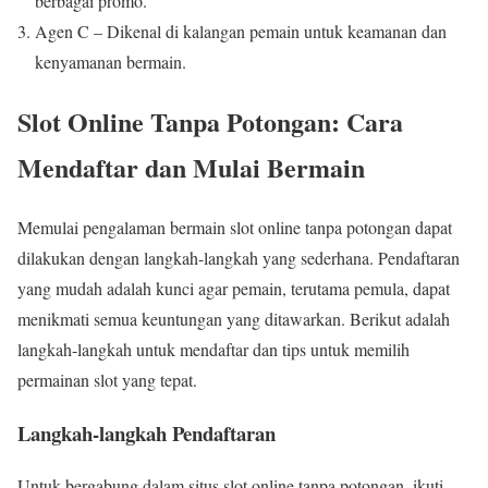
berbagai promo.
Agen C – Dikenal di kalangan pemain untuk keamanan dan
kenyamanan bermain.
Slot Online Tanpa Potongan: Cara
Mendaftar dan Mulai Bermain
Memulai pengalaman bermain slot online tanpa potongan dapat
dilakukan dengan langkah-langkah yang sederhana. Pendaftaran
yang mudah adalah kunci agar pemain, terutama pemula, dapat
menikmati semua keuntungan yang ditawarkan. Berikut adalah
langkah-langkah untuk mendaftar dan tips untuk memilih
permainan slot yang tepat.
Langkah-langkah Pendaftaran
Untuk bergabung dalam situs slot online tanpa potongan, ikuti