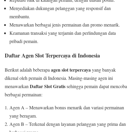
Menyediakan dukungan pelanggan yang responsif dan
membantu.
Menawarkan berbagai jenis permainan dan promo menarik.
Keamanan transaksi yang terjamin dan perlindungan data
pribadi pemain.
Daftar Agen Slot Terpercaya di Indonesia
agen slot terpercaya
Berikut adalah beberapa
yang banyak
dikenal oleh pemain di Indonesia. Masing-masing agen ini
Daftar Slot Gratis
menawarkan
sehingga pemain dapat mencoba
berbagai permainan:
Agen A – Menawarkan bonus menarik dan variasi permainan
yang beragam.
Agen B – Terkenal dengan layanan pelanggan yang prima dan