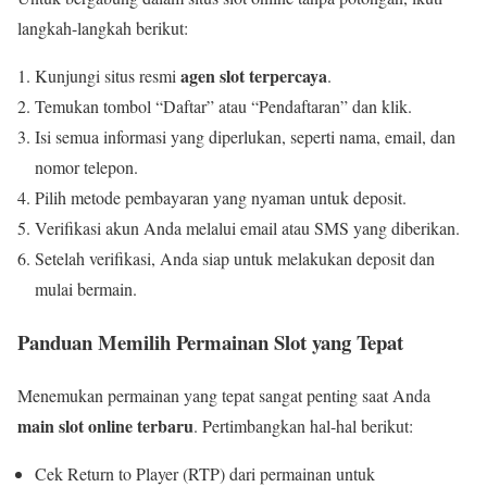
langkah-langkah berikut:
agen slot terpercaya
Kunjungi situs resmi
.
Temukan tombol “Daftar” atau “Pendaftaran” dan klik.
Isi semua informasi yang diperlukan, seperti nama, email, dan
nomor telepon.
Pilih metode pembayaran yang nyaman untuk deposit.
Verifikasi akun Anda melalui email atau SMS yang diberikan.
Setelah verifikasi, Anda siap untuk melakukan deposit dan
mulai bermain.
Panduan Memilih Permainan Slot yang Tepat
Menemukan permainan yang tepat sangat penting saat Anda
main slot online terbaru
. Pertimbangkan hal-hal berikut:
Cek Return to Player (RTP) dari permainan untuk