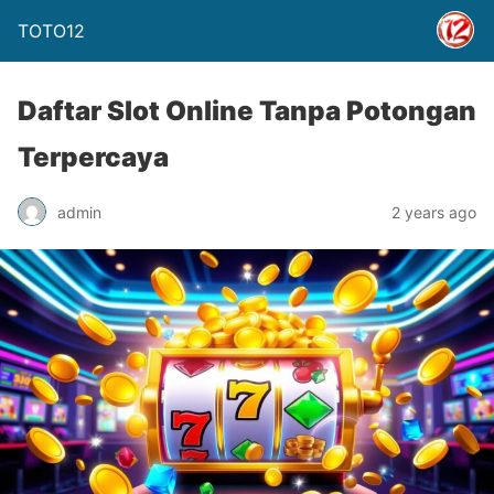
TOTO12
Daftar Slot Online Tanpa Potongan
Terpercaya
admin
2 years ago