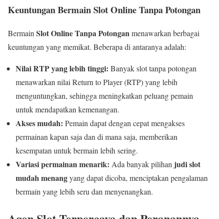
Keuntungan Bermain Slot Online Tanpa Potongan
Slot Online Tanpa Potongan
Bermain
menawarkan berbagai
keuntungan yang memikat. Beberapa di antaranya adalah:
Nilai RTP yang lebih tinggi:
Banyak slot tanpa potongan
menawarkan nilai Return to Player (RTP) yang lebih
menguntungkan, sehingga meningkatkan peluang pemain
untuk mendapatkan kemenangan.
Akses mudah:
Pemain dapat dengan cepat mengakses
permainan kapan saja dan di mana saja, memberikan
kesempatan untuk bermain lebih sering.
Variasi permainan menarik:
judi slot
Ada banyak pilihan
mudah menang
yang dapat dicoba, menciptakan pengalaman
bermain yang lebih seru dan menyenangkan.
Agen Slot Terpercaya dan Peranannya