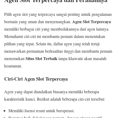
Pilih agen slot yang terpercaya sangat penting untuk pengalaman
Agen Slot Terpercaya
bermain yang aman dan menyenangkan.
memiliki berbagai ciri yang membedakannya dari agen lainnya.
Memahami ciri-ciri ini membantu pemain dalam menentukan
pilihan yang tepat. Selain itu, daftar agen yang telah teruji
menawarkan permainan berkualitas tinggi dan membantu pemain
Situs Slot Terbaik
menemukan
tanpa khawatir akan masalah
keamanan.
Ciri-Ciri Agen Slot Terpercaya
Agen yang dapat diandalkan biasanya memiliki beberapa
karakteristik kunci. Berikut adalah beberapa ciri-ciri tersebut:
Memiliki lisensi resmi untuk beroperasi.
Reputasi baik di kalangan pemain, dengan ulasan positif.