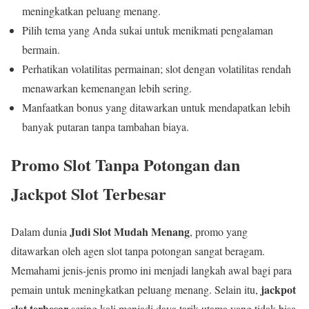
meningkatkan peluang menang.
Pilih tema yang Anda sukai untuk menikmati pengalaman
bermain.
Perhatikan volatilitas permainan; slot dengan volatilitas rendah
menawarkan kemenangan lebih sering.
Manfaatkan bonus yang ditawarkan untuk mendapatkan lebih
banyak putaran tanpa tambahan biaya.
Promo Slot Tanpa Potongan dan
Jackpot Slot Terbesar
Judi Slot Mudah Menang
Dalam dunia
, promo yang
ditawarkan oleh agen slot tanpa potongan sangat beragam.
Memahami jenis-jenis promo ini menjadi langkah awal bagi para
jackpot
pemain untuk meningkatkan peluang menang. Selain itu,
slot terbesar
sering kali menjadi daya tarik utama yang tidak bisa