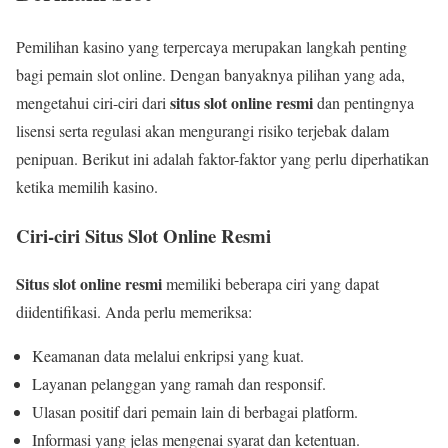
Pemilihan kasino yang terpercaya merupakan langkah penting
bagi pemain slot online. Dengan banyaknya pilihan yang ada,
situs slot online resmi
mengetahui ciri-ciri dari
dan pentingnya
lisensi serta regulasi akan mengurangi risiko terjebak dalam
penipuan. Berikut ini adalah faktor-faktor yang perlu diperhatikan
ketika memilih kasino.
Ciri-ciri Situs Slot Online Resmi
Situs slot online resmi
memiliki beberapa ciri yang dapat
diidentifikasi. Anda perlu memeriksa:
Keamanan data melalui enkripsi yang kuat.
Layanan pelanggan yang ramah dan responsif.
Ulasan positif dari pemain lain di berbagai platform.
Informasi yang jelas mengenai syarat dan ketentuan.