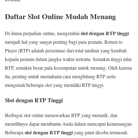
Daftar Slot Online Mudah Menang
slot dengan RTP tinggi
Di dunia perjudian online, mengetahui
menjadi hal yang sangat penting bagi para pemain. Return to
Player (RTP) adalah persentase dari total taruhan yang kembali
kepada pemain dalam jangka waktu tertentu. Semakin tinggi nilai
RTP, semakin besar pula kesempatan untuk menang. Oleh karena
itu, penting untuk memahami cara menghitung RTP serta
mengenali beberapa slot yang memiliki RTP tinggi.
Slot dengan RTP Tinggi
Berbagai slot online menawarkan RTP yang menarik, dan
memilihnya dapat membantu Anda dalam mencapai kemenangan.
slot dengan RTP tinggi
Beberapa
yang patut dicoba termasuk: