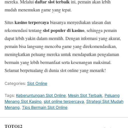
daftar slot terbaik
mereka. Melalui
ini, pemain akan lebih
mudah menemukan game yang tepat.
kasino terpercaya
Situs
biasanya menyediakan ulasan dan
slot populer di kasino
rekomendasi tentang
, sehingga pemain
dapat lebih yakin dalam memilih. Dengan informasi yang akurat,
pemain bisa langsung mencoba game yang direkomendasikan,
meningkatkan peluang mereka untuk mendapatkan pengalaman
bermain yang lebih bermanfaat serta kesenangan maksimal.
Selamat berpetualang di dunia slot online yang menarik!
Categories:
Slot Online
Tags:
Keberuntungan Slot Online
,
Mesin Slot Terbaik
,
Peluang
Menang Slot Kasino
,
slot online terpercaya
,
Strategi Slot Mudah
Menang
,
Tips Bermain Slot Online
TOTO12