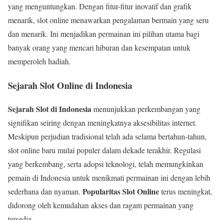
yang menguntungkan. Dengan fitur-fitur inovatif dan grafik
menarik, slot online menawarkan pengalaman bermain yang seru
dan menarik. Ini menjadikan permainan ini pilihan utama bagi
banyak orang yang mencari hiburan dan kesempatan untuk
memperoleh hadiah.
Sejarah Slot Online di Indonesia
Sejarah Slot di Indonesia
menunjukkan perkembangan yang
signifikan seiring dengan meningkatnya aksesibilitas internet.
Meskipun perjudian tradisional telah ada selama bertahun-tahun,
slot online baru mulai populer dalam dekade terakhir. Regulasi
yang berkembang, serta adopsi teknologi, telah memungkinkan
pemain di Indonesia untuk menikmati permainan ini dengan lebih
Popularitas Slot Online
sederhana dan nyaman.
terus meningkat,
didorong oleh kemudahan akses dan ragam permainan yang
tersedia.