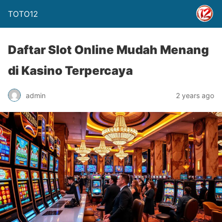
TOTO12
Daftar Slot Online Mudah Menang
di Kasino Terpercaya
admin
2 years ago