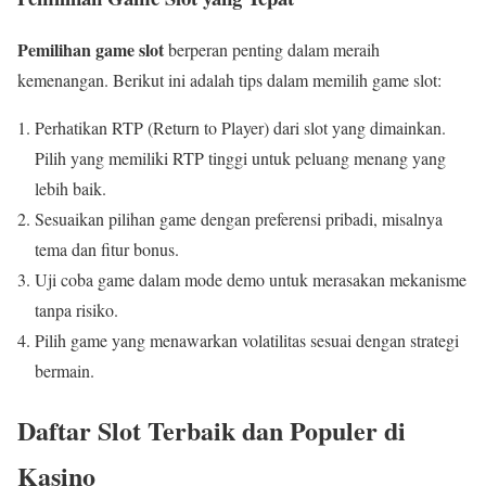
Pemilihan game slot
berperan penting dalam meraih
kemenangan. Berikut ini adalah tips dalam memilih game slot:
Perhatikan RTP (Return to Player) dari slot yang dimainkan.
Pilih yang memiliki RTP tinggi untuk peluang menang yang
lebih baik.
Sesuaikan pilihan game dengan preferensi pribadi, misalnya
tema dan fitur bonus.
Uji coba game dalam mode demo untuk merasakan mekanisme
tanpa risiko.
Pilih game yang menawarkan volatilitas sesuai dengan strategi
bermain.
Daftar Slot Terbaik dan Populer di
Kasino