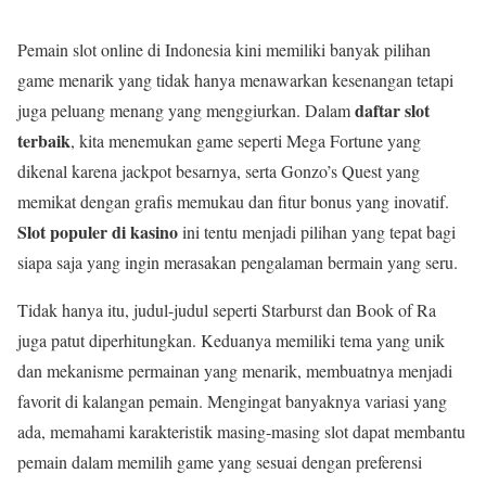
Pemain slot online di Indonesia kini memiliki banyak pilihan
game menarik yang tidak hanya menawarkan kesenangan tetapi
daftar slot
juga peluang menang yang menggiurkan. Dalam
terbaik
, kita menemukan game seperti Mega Fortune yang
dikenal karena jackpot besarnya, serta Gonzo’s Quest yang
memikat dengan grafis memukau dan fitur bonus yang inovatif.
Slot populer di kasino
ini tentu menjadi pilihan yang tepat bagi
siapa saja yang ingin merasakan pengalaman bermain yang seru.
Tidak hanya itu, judul-judul seperti Starburst dan Book of Ra
juga patut diperhitungkan. Keduanya memiliki tema yang unik
dan mekanisme permainan yang menarik, membuatnya menjadi
favorit di kalangan pemain. Mengingat banyaknya variasi yang
ada, memahami karakteristik masing-masing slot dapat membantu
pemain dalam memilih game yang sesuai dengan preferensi