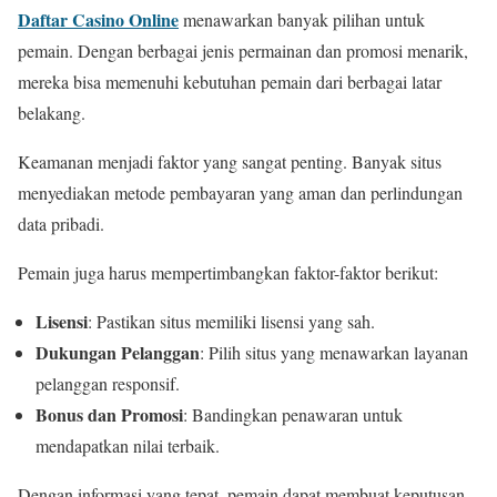
Daftar Casino Online
menawarkan banyak pilihan untuk
pemain. Dengan berbagai jenis permainan dan promosi menarik,
mereka bisa memenuhi kebutuhan pemain dari berbagai latar
belakang.
Keamanan menjadi faktor yang sangat penting. Banyak situs
menyediakan metode pembayaran yang aman dan perlindungan
data pribadi.
Pemain juga harus mempertimbangkan faktor-faktor berikut:
Lisensi
: Pastikan situs memiliki lisensi yang sah.
Dukungan Pelanggan
: Pilih situs yang menawarkan layanan
pelanggan responsif.
Bonus dan Promosi
: Bandingkan penawaran untuk
mendapatkan nilai terbaik.
Dengan informasi yang tepat, pemain dapat membuat keputusan