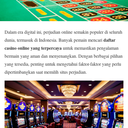
Dalam era digital ini, perjudian online semakin populer di seluruh
daftar
dunia, termasuk di Indonesia. Banyak pemain mencari
casino online yang terpercaya
untuk memastikan pengalaman
bermain yang aman dan menyenangkan. Dengan berbagai pilihan
yang tersedia, penting untuk mengetahui faktor-faktor yang perlu
dipertimbangkan saat memilih situs perjudian.