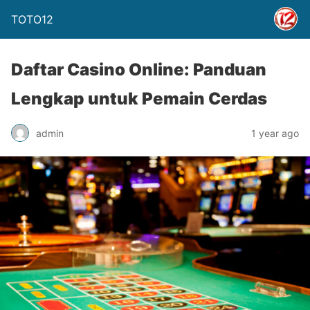
TOTO12
Daftar Casino Online: Panduan
Lengkap untuk Pemain Cerdas
admin
1 year ago