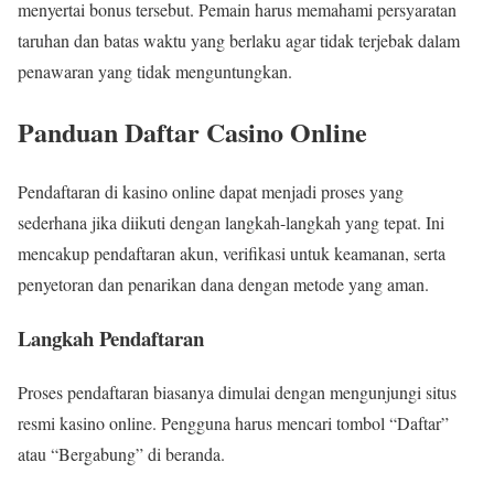
menyertai bonus tersebut. Pemain harus memahami persyaratan
taruhan dan batas waktu yang berlaku agar tidak terjebak dalam
penawaran yang tidak menguntungkan.
Panduan Daftar Casino Online
Pendaftaran di kasino online dapat menjadi proses yang
sederhana jika diikuti dengan langkah-langkah yang tepat. Ini
mencakup pendaftaran akun, verifikasi untuk keamanan, serta
penyetoran dan penarikan dana dengan metode yang aman.
Langkah Pendaftaran
Proses pendaftaran biasanya dimulai dengan mengunjungi situs
resmi kasino online. Pengguna harus mencari tombol “Daftar”
atau “Bergabung” di beranda.