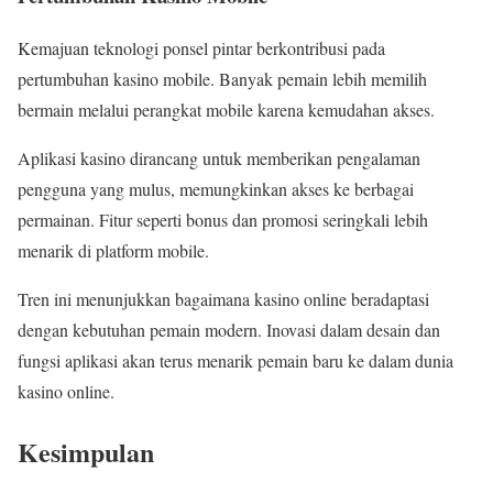
Kemajuan teknologi ponsel pintar berkontribusi pada
pertumbuhan kasino mobile. Banyak pemain lebih memilih
bermain melalui perangkat mobile karena kemudahan akses.
Aplikasi kasino dirancang untuk memberikan pengalaman
pengguna yang mulus, memungkinkan akses ke berbagai
permainan. Fitur seperti bonus dan promosi seringkali lebih
menarik di platform mobile.
Tren ini menunjukkan bagaimana kasino online beradaptasi
dengan kebutuhan pemain modern. Inovasi dalam desain dan
fungsi aplikasi akan terus menarik pemain baru ke dalam dunia
kasino online.
Kesimpulan