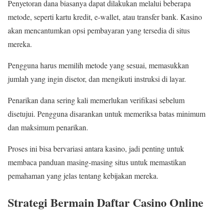
Penyetoran dana biasanya dapat dilakukan melalui beberapa
metode, seperti kartu kredit, e-wallet, atau transfer bank. Kasino
akan mencantumkan opsi pembayaran yang tersedia di situs
mereka.
Pengguna harus memilih metode yang sesuai, memasukkan
jumlah yang ingin disetor, dan mengikuti instruksi di layar.
Penarikan dana sering kali memerlukan verifikasi sebelum
disetujui. Pengguna disarankan untuk memeriksa batas minimum
dan maksimum penarikan.
Proses ini bisa bervariasi antara kasino, jadi penting untuk
membaca panduan masing-masing situs untuk memastikan
pemahaman yang jelas tentang kebijakan mereka.
Strategi Bermain Daftar Casino Online