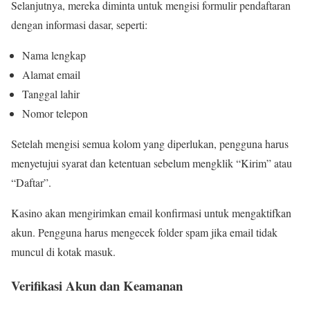
Selanjutnya, mereka diminta untuk mengisi formulir pendaftaran
dengan informasi dasar, seperti:
Nama lengkap
Alamat email
Tanggal lahir
Nomor telepon
Setelah mengisi semua kolom yang diperlukan, pengguna harus
menyetujui syarat dan ketentuan sebelum mengklik “Kirim” atau
“Daftar”.
Kasino akan mengirimkan email konfirmasi untuk mengaktifkan
akun. Pengguna harus mengecek folder spam jika email tidak
muncul di kotak masuk.
Verifikasi Akun dan Keamanan