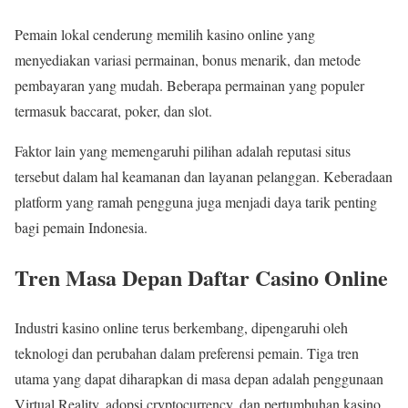
Pemain lokal cenderung memilih kasino online yang
menyediakan variasi permainan, bonus menarik, dan metode
pembayaran yang mudah. Beberapa permainan yang populer
termasuk baccarat, poker, dan slot.
Faktor lain yang memengaruhi pilihan adalah reputasi situs
tersebut dalam hal keamanan dan layanan pelanggan. Keberadaan
platform yang ramah pengguna juga menjadi daya tarik penting
bagi pemain Indonesia.
Tren Masa Depan Daftar Casino Online
Industri kasino online terus berkembang, dipengaruhi oleh
teknologi dan perubahan dalam preferensi pemain. Tiga tren
utama yang dapat diharapkan di masa depan adalah penggunaan
Virtual Reality, adopsi cryptocurrency, dan pertumbuhan kasino