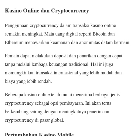
Kasino Online dan Cryptocurrency
Penggunaan cryptocurrency dalam transaksi kasino online
semakin meningkat. Mata uang digital seperti Bitcoin dan
Ethereum menawarkan keamanan dan anonimitas dalam bermain.
Pemain dapat melakukan deposit dan penarikan dengan cepat
tanpa melalui lembaga keuangan tradisional. Hal ini juga
memungkinkan transaksi internasional yang lebih mudah dan
biaya yang lebih rendah.
Beberapa kasino online telah mulai menerima berbagai jenis
cryptocurrency sebagai opsi pembayaran. Ini akan terus
berkembang seiring dengan meningkatnya penerimaan
cryptocurrency di pasar global.
Pertumbuhan Kasino Mobile