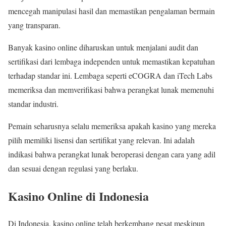
mencegah manipulasi hasil dan memastikan pengalaman bermain
yang transparan.
Banyak kasino online diharuskan untuk menjalani audit dan
sertifikasi dari lembaga independen untuk memastikan kepatuhan
terhadap standar ini. Lembaga seperti eCOGRA dan iTech Labs
memeriksa dan memverifikasi bahwa perangkat lunak memenuhi
standar industri.
Pemain seharusnya selalu memeriksa apakah kasino yang mereka
pilih memiliki lisensi dan sertifikat yang relevan. Ini adalah
indikasi bahwa perangkat lunak beroperasi dengan cara yang adil
dan sesuai dengan regulasi yang berlaku.
Kasino Online di Indonesia
Di Indonesia, kasino online telah berkembang pesat meskipun