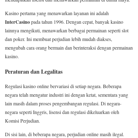
Kasino pertama yang menawarkan layanan ini adalah
InterCasino
pada tahun 1996. Dengan cepat, banyak kasino
lainnya mengikuti, menawarkan berbagai permainan seperti slot
dan poker. Ini membuat perjudian lebih mudah diakses,
mengubah cara orang bermain dan berinteraksi dengan permainan
kasino.
Peraturan dan Legalitas
Regulasi kasino online bervariasi di setiap negara. Beberapa
negara telah mengatur industri ini dengan ketat, sementara yang
lain masih dalam proses pengembangan regulasi. Di negara-
negara seperti Inggris, lisensi dan regulasi dikeluarkan oleh
Komisi Perjudian.
Di sisi lain, di beberapa negara, perjudian online masih ilegal.