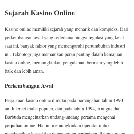
Sejarah Kasino Online
Kasino online memiliki sejarah yang menarik dan kompleks. Dari
perkembangan awal yang sederhana hingga regulasi yang ketat
saat ini, banyak faktor yang memengaruhi pertumbuhan industri
ini. Teknologi juga memainkan peran penting dalam kemajuan
kasino online, memungkinkan pengalaman bermain yang lebih
baik dan lebih aman.
Perkembangan Awal
Perjalanan kasino online dimulai pada pertengahan tahun 1990-
an. Internet mulai populer, dan pada tahun 1994, Antigua dan
Barbuda mengeluarkan undang-undang pertama mengenai
perjudian online. Hal ini memungkinkan operator untuk
mendapatkan lisensi dan menawarkan permainan di dunia maya.