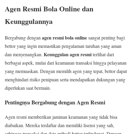
Agen Resmi Bola Online dan
Keunggulannya
agen resmi bola online
Bergabung dengan
sangat penting bagi
bettor yang ingin memastikan pengalaman taruhan yang aman
Keunggulan agen resmi
dan menyenangkan.
terlihat dari
berbagai aspek, mulai dari keamanan transaksi hingga pelayanan
yang memuaskan. Dengan memilih agen yang tepat, bettor dapat
menghindari risiko penipuan serta mendapatkan dukungan yang
diperlukan saat bermain.
Pentingnya Bergabung dengan Agen Resmi
Agen resmi memberikan jaminan keamanan yang tidak bisa
diabaikan. Mereka terdaftar dan memiliki lisensi yang sah,
sehingga transaksi dan data pribadi bettor terlindungi. Dengan