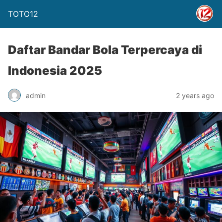
TOTO12
Daftar Bandar Bola Terpercaya di
Indonesia 2025
admin
2 years ago