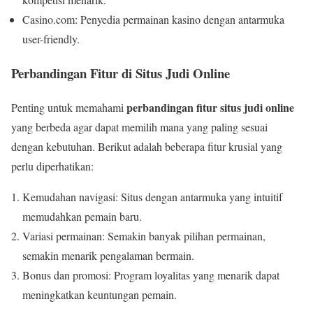
Casino.com: Penyedia permainan kasino dengan antarmuka
user-friendly.
Perbandingan Fitur di Situs Judi Online
perbandingan fitur situs judi online
Penting untuk memahami
yang berbeda agar dapat memilih mana yang paling sesuai
dengan kebutuhan. Berikut adalah beberapa fitur krusial yang
perlu diperhatikan:
Kemudahan navigasi: Situs dengan antarmuka yang intuitif
memudahkan pemain baru.
Variasi permainan: Semakin banyak pilihan permainan,
semakin menarik pengalaman bermain.
Bonus dan promosi: Program loyalitas yang menarik dapat
meningkatkan keuntungan pemain.