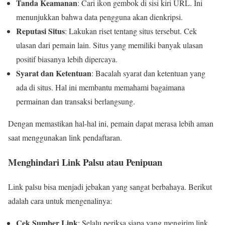
Tanda Keamanan
: Cari ikon gembok di sisi kiri URL. Ini
menunjukkan bahwa data pengguna akan dienkripsi.
Reputasi Situs
: Lakukan riset tentang situs tersebut. Cek
ulasan dari pemain lain. Situs yang memiliki banyak ulasan
positif biasanya lebih dipercaya.
Syarat dan Ketentuan
: Bacalah syarat dan ketentuan yang
ada di situs. Hal ini membantu memahami bagaimana
permainan dan transaksi berlangsung.
Dengan memastikan hal-hal ini, pemain dapat merasa lebih aman
saat menggunakan link pendaftaran.
Menghindari Link Palsu atau Penipuan
Link palsu bisa menjadi jebakan yang sangat berbahaya. Berikut
adalah cara untuk mengenalinya:
Cek Sumber Link
: Selalu periksa siapa yang mengirim link.