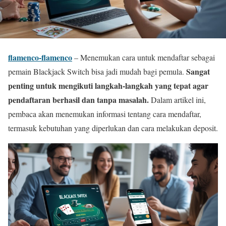
flamenco-flamenco
– Menemukan cara untuk mendaftar sebagai
Sangat
pemain Blackjack Switch bisa jadi mudah bagi pemula.
penting untuk mengikuti langkah-langkah yang tepat agar
pendaftaran berhasil dan tanpa masalah.
Dalam artikel ini,
pembaca akan menemukan informasi tentang cara mendaftar,
termasuk kebutuhan yang diperlukan dan cara melakukan deposit.