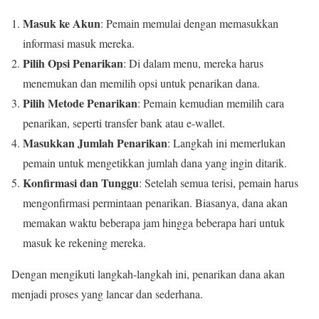
Masuk ke Akun
: Pemain memulai dengan memasukkan
informasi masuk mereka.
Pilih Opsi Penarikan
: Di dalam menu, mereka harus
menemukan dan memilih opsi untuk penarikan dana.
Pilih Metode Penarikan
: Pemain kemudian memilih cara
penarikan, seperti transfer bank atau e-wallet.
Masukkan Jumlah Penarikan
: Langkah ini memerlukan
pemain untuk mengetikkan jumlah dana yang ingin ditarik.
Konfirmasi dan Tunggu
: Setelah semua terisi, pemain harus
mengonfirmasi permintaan penarikan. Biasanya, dana akan
memakan waktu beberapa jam hingga beberapa hari untuk
masuk ke rekening mereka.
Dengan mengikuti langkah-langkah ini, penarikan dana akan
menjadi proses yang lancar dan sederhana.