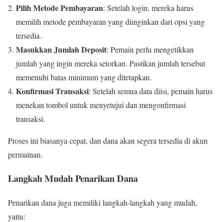
Pilih Metode Pembayaran
: Setelah login, mereka harus
memilih metode pembayaran yang diinginkan dari opsi yang
tersedia.
Masukkan Jumlah Deposit
: Pemain perlu mengetikkan
jumlah yang ingin mereka setorkan. Pastikan jumlah tersebut
memenuhi batas minimum yang ditetapkan.
Konfirmasi Transaksi
: Setelah semua data diisi, pemain harus
menekan tombol untuk menyetujui dan mengonfirmasi
transaksi.
Proses ini biasanya cepat, dan dana akan segera tersedia di akun
permainan.
Langkah Mudah Penarikan Dana
Penarikan dana juga memiliki langkah-langkah yang mudah,
yaitu: