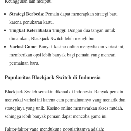
Keunggulan lain meliputi:
Strategi Berbeda
: Pemain dapat menerapkan strategi baru
karena penukaran kartu.
Tingkat Keterlibatan Tinggi
: Dengan dua tangan untuk
dimainkan, Blackjack Switch lebih menghibur.
Variasi Game
: Banyak kasino online menyediakan variasi ini,
memberikan opsi lebih banyak bagi pemain yang mencari
permainan baru.
Popularitas Blackjack Switch di Indonesia
Blackjack Switch semakin dikenal di Indonesia. Banyak pemain
menyukai variasi ini karena cara permainannya yang menarik dan
strateginya yang unik. Kasino online menawarkan akses mudah,
sehingga lebih banyak pemain dapat mencoba game ini.
Faktor-faktor yang mendukung popularitasnya adalah: