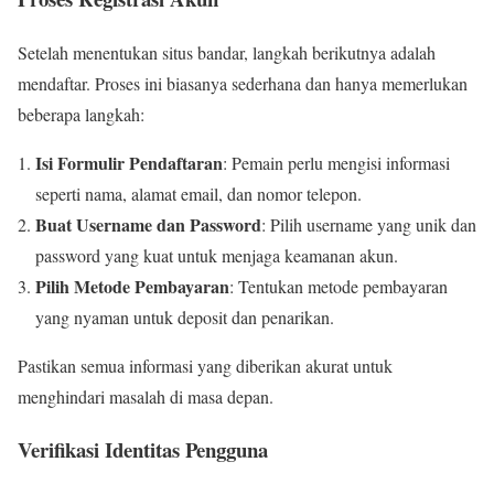
Setelah menentukan situs bandar, langkah berikutnya adalah
mendaftar. Proses ini biasanya sederhana dan hanya memerlukan
beberapa langkah:
Isi Formulir Pendaftaran
: Pemain perlu mengisi informasi
seperti nama, alamat email, dan nomor telepon.
Buat Username dan Password
: Pilih username yang unik dan
password yang kuat untuk menjaga keamanan akun.
Pilih Metode Pembayaran
: Tentukan metode pembayaran
yang nyaman untuk deposit dan penarikan.
Pastikan semua informasi yang diberikan akurat untuk
menghindari masalah di masa depan.
Verifikasi Identitas Pengguna