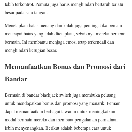
lebih terkontrol. Pemula juga harus menghindari bertaruh terlalu
besar pada satu tangan.
Menetapkan batas menang dan kalah juga penting. Jika pemain
mencapai batas yang telah ditetapkan, sebaiknya mereka berhenti
bermain. Ini membantu menjaga emosi tetap terkendali dan
menghindari kerugian besar.
Memanfaatkan Bonus dan Promosi dari
Bandar
Bermain di bandar blackjack switch juga membuka peluang
untuk mendapatkan bonus dan promosi yang menarik. Pemain
dapat memanfaatkan berbagai tawaran untuk meningkatkan
modal bermain mereka dan membuat pengalaman permainan
lebih menyenangkan. Berikut adalah beberapa cara untuk