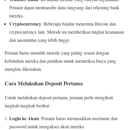
Pemain dapat mentransfer dana langsung dari rekening bank
mereka.
Cryptocurrency
: Beberapa bandar menerima Bitcoin dan
cryptocurrency lain. Metode ini memberikan tingkat keamanan
dan anonimitas yang lebih tinggi.
Pemain harus memilih metode yang paling sesuai dengan
kebutuhan mereka dan pastikan untuk memeriksa biaya yang
mungkin dikenakan.
Cara Melakukan Deposit Pertama
Untuk melakukan deposit pertama, pemain perlu mengikuti
langkah-langkah berikut:
Login ke Akun
: Pemain harus memasukkan username dan
password untuk mengakses akun mereka.