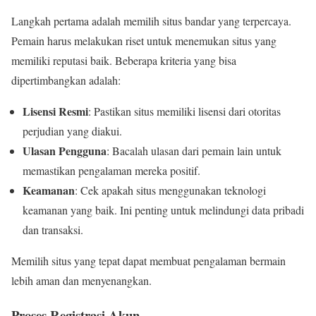
Langkah pertama adalah memilih situs bandar yang terpercaya.
Pemain harus melakukan riset untuk menemukan situs yang
memiliki reputasi baik. Beberapa kriteria yang bisa
dipertimbangkan adalah:
Lisensi Resmi
: Pastikan situs memiliki lisensi dari otoritas
perjudian yang diakui.
Ulasan Pengguna
: Bacalah ulasan dari pemain lain untuk
memastikan pengalaman mereka positif.
Keamanan
: Cek apakah situs menggunakan teknologi
keamanan yang baik. Ini penting untuk melindungi data pribadi
dan transaksi.
Memilih situs yang tepat dapat membuat pengalaman bermain
lebih aman dan menyenangkan.
Proses Registrasi Akun