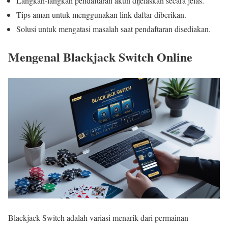
Langkah-langkah pendaftaran akun dijelaskan secara jelas.
Tips aman untuk menggunakan link daftar diberikan.
Solusi untuk mengatasi masalah saat pendaftaran disediakan.
Mengenal Blackjack Switch Online
Blackjack Switch adalah variasi menarik dari permainan