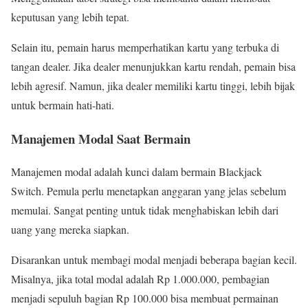
keputusan yang lebih tepat.
Selain itu, pemain harus memperhatikan kartu yang terbuka di
tangan dealer. Jika dealer menunjukkan kartu rendah, pemain bisa
lebih agresif. Namun, jika dealer memiliki kartu tinggi, lebih bijak
untuk bermain hati-hati.
Manajemen Modal Saat Bermain
Manajemen modal adalah kunci dalam bermain Blackjack
Switch. Pemula perlu menetapkan anggaran yang jelas sebelum
memulai. Sangat penting untuk tidak menghabiskan lebih dari
uang yang mereka siapkan.
Disarankan untuk membagi modal menjadi beberapa bagian kecil.
Misalnya, jika total modal adalah Rp 1.000.000, pembagian
menjadi sepuluh bagian Rp 100.000 bisa membuat permainan