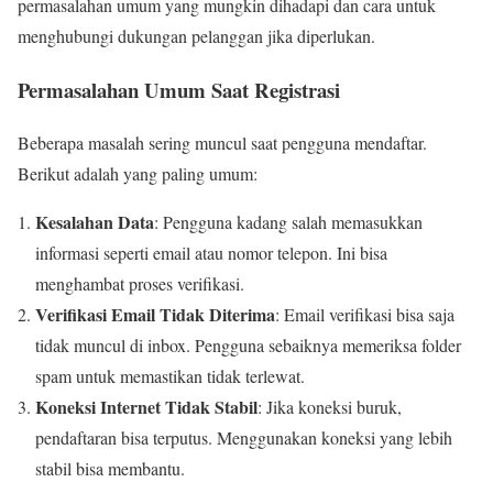
permasalahan umum yang mungkin dihadapi dan cara untuk
menghubungi dukungan pelanggan jika diperlukan.
Permasalahan Umum Saat Registrasi
Beberapa masalah sering muncul saat pengguna mendaftar.
Berikut adalah yang paling umum:
Kesalahan Data
: Pengguna kadang salah memasukkan
informasi seperti email atau nomor telepon. Ini bisa
menghambat proses verifikasi.
Verifikasi Email Tidak Diterima
: Email verifikasi bisa saja
tidak muncul di inbox. Pengguna sebaiknya memeriksa folder
spam untuk memastikan tidak terlewat.
Koneksi Internet Tidak Stabil
: Jika koneksi buruk,
pendaftaran bisa terputus. Menggunakan koneksi yang lebih
stabil bisa membantu.