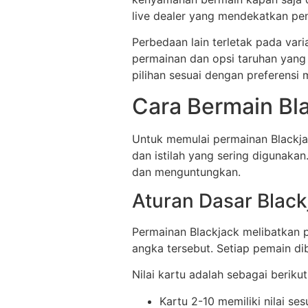
live dealer yang mendekatkan pe
Perbedaan lain terletak pada vari
permainan dan opsi taruhan yang 
pilihan sesuai dengan preferensi 
Cara Bermain Bla
Untuk memulai permainan Blackja
dan istilah yang sering digunak
dan menguntungkan.
Aturan Dasar Black
Permainan Blackjack melibatkan p
angka tersebut. Setiap pemain dib
Nilai kartu adalah sebagai berikut
Kartu 2-10 memiliki nilai ses