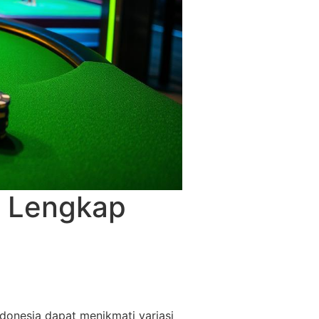
n Lengkap
Pemula
ndonesia dapat menikmati variasi