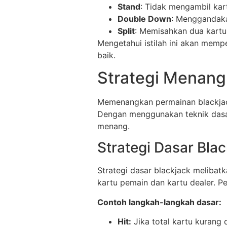
Stand
: Tidak mengambil kar
Double Down
: Menggandaka
Split
: Memisahkan dua kartu
Mengetahui istilah ini akan mem
baik.
Strategi Menang
Memenangkan permainan blackjack
Dengan menggunakan teknik dasa
menang.
Strategi Dasar Bla
Strategi dasar blackjack melibat
kartu pemain dan kartu dealer. P
Contoh langkah-langkah dasar:
Hit:
Jika total kartu kurang d