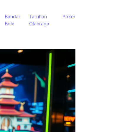
Bandar
Taruhan
Poker
Bola
Olahraga