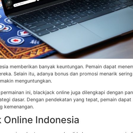
onesia memberikan banyak keuntungan. Pemain dapat mene
eka. Selain itu, adanya bonus dan promosi menarik sering d
makin menguntungkan.
ermainan ini, blackjack online juga dilengkapi dengan pa
tegi dasar. Dengan pendekatan yang tepat, pemain dapat
ng kemenangan.
k Online Indonesia