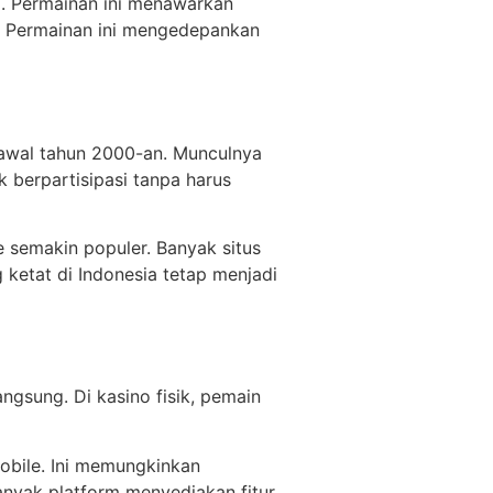
i. Permainan ini menawarkan
. Permainan ini mengedepankan
a awal tahun 2000-an. Munculnya
 berpartisipasi tanpa harus
 semakin populer. Banyak situs
ketat di Indonesia tetap menjadi
gsung. Di kasino fisik, pemain
mobile. Ini memungkinkan
anyak platform menyediakan fitur