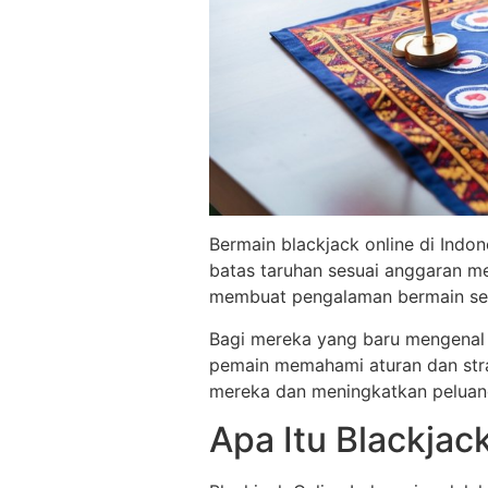
Bermain blackjack online di Ind
batas taruhan sesuai anggaran mer
membuat pengalaman bermain se
Bagi mereka yang baru mengenal p
pemain memahami aturan dan stra
mereka dan meningkatkan pelua
Apa Itu Blackjac