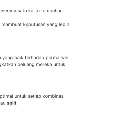
enerima satu kartu tambahan.
n membuat keputusan yang lebih
 yang baik terhadap permainan.
gkatkan peluang mereka untuk
ptimal untuk setiap kombinasi
atau
split
.