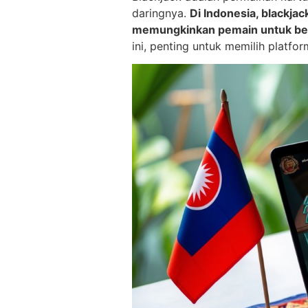
daringnya.
Di Indonesia, blackj
memungkinkan pemain untuk berk
ini, penting untuk memilih plat