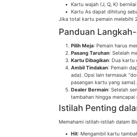
Kartu wajah (J, Q, K) bernilai
Kartu As dapat dihitung seba
Jika total kartu pemain melebihi 
Panduan Langkah-
Pilih Meja
: Pemain harus me
Pasang Taruhan
: Setelah m
Kartu Dibagikan
: Dua kartu
Ambil Tindakan
: Pemain dap
ada). Opsi lain termasuk “
pasangan kartu yang sama).
Dealer Bermain
: Setelah s
tambahan hingga mencapai m
Istilah Penting dal
Memahami istilah-istilah dalam B
Hit
: Mengambil kartu tamba