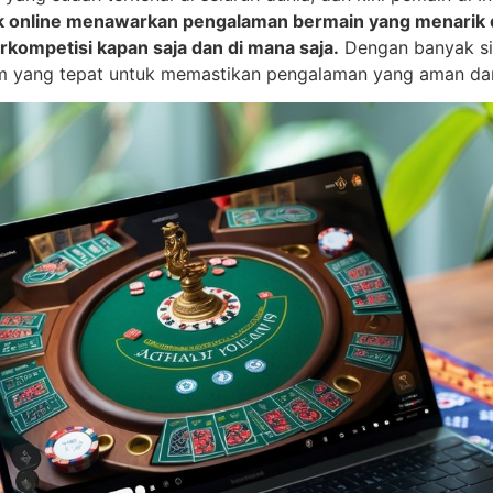
ack online menawarkan pengalaman bermain yang menarik
ompetisi kapan saja dan di mana saja.
Dengan banyak si
form yang tepat untuk memastikan pengalaman yang aman d