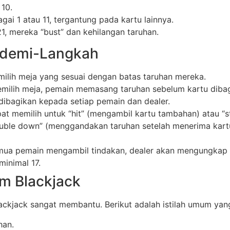
 10.
gai 1 atau 11, tergantung pada kartu lainnya.
21, mereka “bust” dan kehilangan taruhan.
demi-Langkah
milih meja yang sesuai dengan batas taruhan mereka.
emilih meja, pemain memasang taruhan sebelum kartu dibag
 dibagikan kepada setiap pemain dan dealer.
at memilih untuk “hit” (mengambil kartu tambahan) atau “
double down” (menggandakan taruhan setelah menerima kart
emua pemain mengambil tindakan, dealer akan mengungkap
inimal 17.
am Blackjack
lackjack sangat membantu. Berikut adalah istilah umum yang
han.