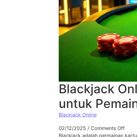
Blackjack On
untuk Pemai
Blackjack Online
on Bl
02/12/2025
/
Comments Off
Blackjack adalah permainan kartu 