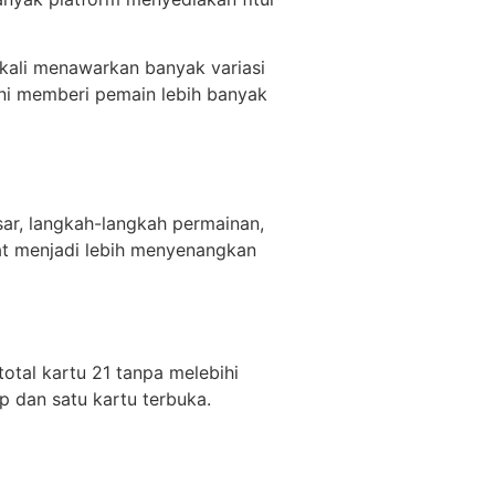
g kali menawarkan banyak variasi
Ini memberi pemain lebih banyak
ar, langkah-langkah permainan,
at menjadi lebih menyenangkan
otal kartu 21 tanpa melebihi
p dan satu kartu terbuka.