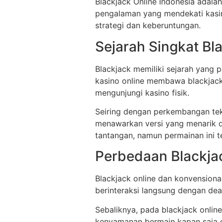
Blackjack Online Indonesia adala
pengalaman yang mendekati kasin
strategi dan keberuntungan.
Sejarah Singkat Bl
Blackjack memiliki sejarah yang 
kasino online membawa blackjack 
mengunjungi kasino fisik.
Seiring dengan perkembangan tekn
menawarkan versi yang menarik d
tantangan, namun permainan ini 
Perbedaan Blackja
Blackjack online dan konvensiona
berinteraksi langsung dengan dea
Sebaliknya, pada blackjack onlin
kenyamanan bermain kapan saja da