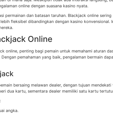
ngalaman online dengan suasana kasino nyata.
asi permainan dan batasan taruhan. Blackjack online serin
lebih fleksibel dibandingkan dengan kasino konvensional. 
mereka.
ckjack Online
ck online, penting bagi pemain untuk memahami aturan das
an. Dengan pemahaman yang baik, pengalaman bermain dap
jack
emain bersaing melawan dealer, dengan tujuan mendekati t
eri dua kartu, sementara dealer memiliki satu kartu tertutu
:
uai angka.