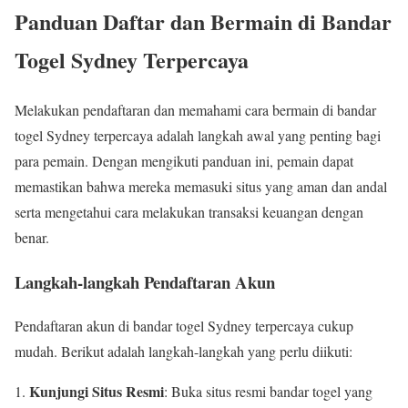
Panduan Daftar dan Bermain di Bandar
Togel Sydney Terpercaya
Melakukan pendaftaran dan memahami cara bermain di bandar
togel Sydney terpercaya adalah langkah awal yang penting bagi
para pemain. Dengan mengikuti panduan ini, pemain dapat
memastikan bahwa mereka memasuki situs yang aman dan andal
serta mengetahui cara melakukan transaksi keuangan dengan
benar.
Langkah-langkah Pendaftaran Akun
Pendaftaran akun di bandar togel Sydney terpercaya cukup
mudah. Berikut adalah langkah-langkah yang perlu diikuti:
Kunjungi Situs Resmi
: Buka situs resmi bandar togel yang