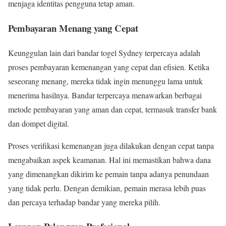
menjaga identitas pengguna tetap aman.
Pembayaran Menang yang Cepat
Keunggulan lain dari bandar togel Sydney terpercaya adalah
proses pembayaran kemenangan yang cepat dan efisien. Ketika
seseorang menang, mereka tidak ingin menunggu lama untuk
menerima hasilnya. Bandar terpercaya menawarkan berbagai
metode pembayaran yang aman dan cepat, termasuk transfer bank
dan dompet digital.
Proses verifikasi kemenangan juga dilakukan dengan cepat tanpa
mengabaikan aspek keamanan. Hal ini memastikan bahwa dana
yang dimenangkan dikirim ke pemain tanpa adanya penundaan
yang tidak perlu. Dengan demikian, pemain merasa lebih puas
dan percaya terhadap bandar yang mereka pilih.