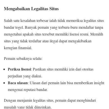
Mengabaikan Legalitas Situs
Salah satu kesalahan terbesar ialah tidak memeriksa legalitas situs
bandar togel. Banyak pemain yang terburu-buru mendaftar tanpa
mengetahui apakah situs tersebut memiliki lisensi resmi. Memilih
situs yang tidak terdaftar atau ilegal dapat mengakibatkan
kerugian finansial.
Pemain sebaiknya selalu:
Periksa lisensi
: Pastikan situs memiliki izin dari otoritas
perjudian yang diakui.
Baca ulasan
: Ulasan dari pemain lain bisa memberikan insight
mengenai reputasi bandar.
Dengan menjamin legalitas situs, pemain dapat menghindari
masalah yang tidak diinginkan.