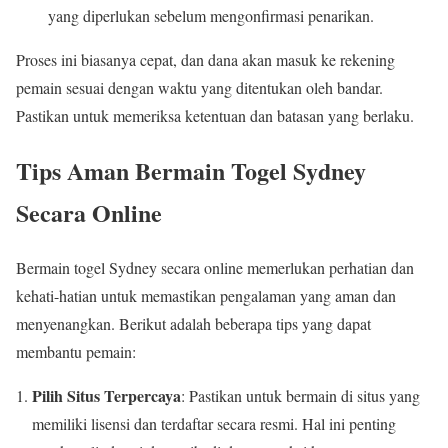
yang diperlukan sebelum mengonfirmasi penarikan.
Proses ini biasanya cepat, dan dana akan masuk ke rekening
pemain sesuai dengan waktu yang ditentukan oleh bandar.
Pastikan untuk memeriksa ketentuan dan batasan yang berlaku.
Tips Aman Bermain Togel Sydney
Secara Online
Bermain togel Sydney secara online memerlukan perhatian dan
kehati-hatian untuk memastikan pengalaman yang aman dan
menyenangkan. Berikut adalah beberapa tips yang dapat
membantu pemain:
Pilih Situs Terpercaya
: Pastikan untuk bermain di situs yang
memiliki lisensi dan terdaftar secara resmi. Hal ini penting