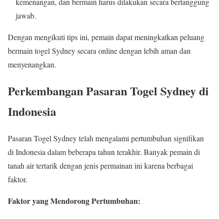
kemenangan, dan bermain harus dilakukan secara bertanggung
jawab.
Dengan mengikuti tips ini, pemain dapat meningkatkan peluang
bermain togel Sydney secara online dengan lebih aman dan
menyenangkan.
Perkembangan Pasaran Togel Sydney di
Indonesia
Pasaran Togel Sydney telah mengalami pertumbuhan signifikan
di Indonesia dalam beberapa tahun terakhir. Banyak pemain di
tanah air tertarik dengan jenis permainan ini karena berbagai
faktor.
Faktor yang Mendorong Pertumbuhan: