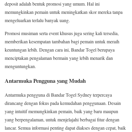
deposit adalah bentuk promosi yang umum. Hal ini
memungkinkan pemain untuk meningkatkan skor mereka tanpa
mengeluarkan terlalu banyak uang.
Promosi musiman serta event khusus juga sering kali tersedia,
memberikan kesempatan tambahan bagi pemain untuk meraih
keuntungan lebih. Dengan cara ini, Bandar Togel berupaya
menciptakan pengalaman bermain yang lebih menarik dan
menguntungkan.
Antarmuka Pengguna yang Mudah
Antarmuka pengguna di Bandar Togel Sydney terpercaya
dirancang dengan fokus pada kemudahan penggunaan. Desain
yang intuitif memungkinkan pemain, baik yang baru maupun
yang berpengalaman, untuk menjelajahi berbagai fitur dengan
lancar. Semua informasi penting dapat diakses dengan cepat, baik