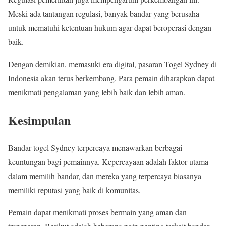
Meski ada tantangan regulasi, banyak bandar yang berusaha
untuk mematuhi ketentuan hukum agar dapat beroperasi dengan
baik.
Dengan demikian, memasuki era digital, pasaran Togel Sydney di
Indonesia akan terus berkembang. Para pemain diharapkan dapat
menikmati pengalaman yang lebih baik dan lebih aman.
Kesimpulan
Bandar togel Sydney terpercaya menawarkan berbagai
keuntungan bagi pemainnya. Kepercayaan adalah faktor utama
dalam memilih bandar, dan mereka yang terpercaya biasanya
memiliki reputasi yang baik di komunitas.
Pemain dapat menikmati proses bermain yang aman dan