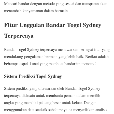
Mencari bandar dengan metode yang sesuai dan transparan akan
menambah kenyamanan dalam bermain.
Fitur Unggulan Bandar Togel Sydney
Terpercaya
Bandar Togel Sydney terpercaya menawarkan berbagai fitur yang
mendukung pengalaman bermain yang lebih baik. Berikut adalah
beberapa aspek kunci yang membuat bandar ini menonjol.
Sistem Prediksi Togel Sydney
Sistem prediksi yang ditawarkan oleh Bandar Togel Sydney
terpercaya didesain untuk membantu pemain dalam memilih
angka yang memiliki peluang besar untuk keluar. Dengan
menggunakan data statistik sebelumnya, ia menyediakan analisis