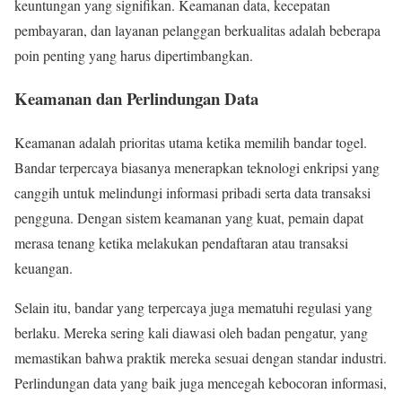
keuntungan yang signifikan. Keamanan data, kecepatan
pembayaran, dan layanan pelanggan berkualitas adalah beberapa
poin penting yang harus dipertimbangkan.
Keamanan dan Perlindungan Data
Keamanan adalah prioritas utama ketika memilih bandar togel.
Bandar terpercaya biasanya menerapkan teknologi enkripsi yang
canggih untuk melindungi informasi pribadi serta data transaksi
pengguna. Dengan sistem keamanan yang kuat, pemain dapat
merasa tenang ketika melakukan pendaftaran atau transaksi
keuangan.
Selain itu, bandar yang terpercaya juga mematuhi regulasi yang
berlaku. Mereka sering kali diawasi oleh badan pengatur, yang
memastikan bahwa praktik mereka sesuai dengan standar industri.
Perlindungan data yang baik juga mencegah kebocoran informasi,