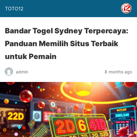
TOTO12
Bandar Togel Sydney Terpercaya:
Panduan Memilih Situs Terbaik
untuk Pemain
admin
8 months ago