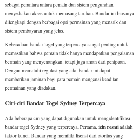
sebagai perantara antara pemain dan sistem pengundian,
menyediakan akses untuk memasang taruhan. Bandar ini biasanya
dilengkapi dengan berbagai opsi permainan yang menarik dan
sistem pembayaran yang jelas.
Keberadaan bandar togel yang terpercaya sangat penting untuk
memastikan bahwa pemain tidak hanya mendapatkan pengalaman
bermain yang menyenangkan, tetapi juga aman dari penipuan.
Dengan mematuhi regulasi yang ada, bandar ini dapat
memberikan jaminan bagi para pemain mengenai keadilan
permainan yang diadakan.
Ciri-ciri Bandar Togel Sydney Terpercaya
Ada beberapa ciri yang dapat digunakan untuk mengidentifikasi
izin resmi
bandar togel Sydney yang terpercaya. Pertama,
adalah
faktor kunci. Bandar yang memiliki lisensi dari otoritas yang