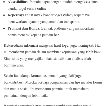
Aksesibilitas:
Pemain dapat dengan mudah mengakses situs
bandar togel secara online.
Kepercayaan:
Banyak bandar togel sydney terpercaya
menawarkan layanan yang aman dan transparan.
Promosi dan Bonus:
Banyak platform yang memberikan
bonus menarik kepada pemain baru.
Ketersediaan informasi mengenai hasil togel juga meningkat. Hal
ini membantu pemain dalam membuat keputusan yang lebih baik.
Situs-situs yang menyajikan data statistik dan analisis telah
bermunculan.
Selain itu, adanya komunitas pemain yang aktif juga
berkontribusi. Mereka berbagi pengalaman dan tips melalui forum
dan media sosial. Ini membantu pemula untuk memahami
permainan dengan lebih baik.
Regulasi pemerintah juga mempengaruhi perkembangan ini.