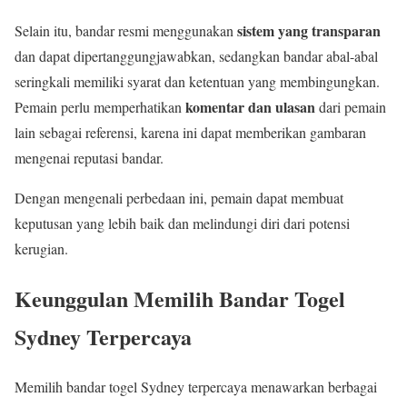
sistem yang transparan
Selain itu, bandar resmi menggunakan
dan dapat dipertanggungjawabkan, sedangkan bandar abal-abal
seringkali memiliki syarat dan ketentuan yang membingungkan.
komentar dan ulasan
Pemain perlu memperhatikan
dari pemain
lain sebagai referensi, karena ini dapat memberikan gambaran
mengenai reputasi bandar.
Dengan mengenali perbedaan ini, pemain dapat membuat
keputusan yang lebih baik dan melindungi diri dari potensi
kerugian.
Keunggulan Memilih Bandar Togel
Sydney Terpercaya
Memilih bandar togel Sydney terpercaya menawarkan berbagai