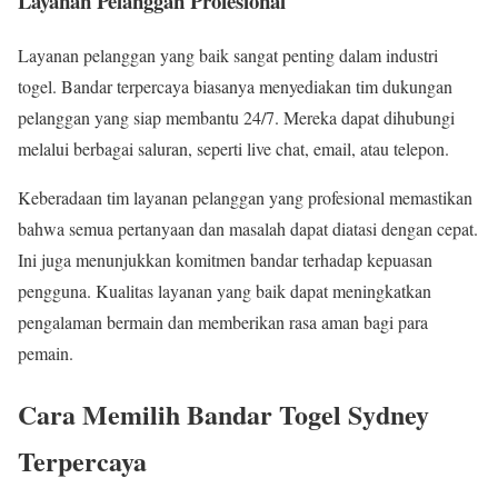
Layanan Pelanggan Profesional
Layanan pelanggan yang baik sangat penting dalam industri
togel. Bandar terpercaya biasanya menyediakan tim dukungan
pelanggan yang siap membantu 24/7. Mereka dapat dihubungi
melalui berbagai saluran, seperti live chat, email, atau telepon.
Keberadaan tim layanan pelanggan yang profesional memastikan
bahwa semua pertanyaan dan masalah dapat diatasi dengan cepat.
Ini juga menunjukkan komitmen bandar terhadap kepuasan
pengguna. Kualitas layanan yang baik dapat meningkatkan
pengalaman bermain dan memberikan rasa aman bagi para
pemain.
Cara Memilih Bandar Togel Sydney
Terpercaya