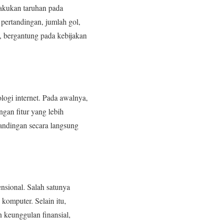
akukan taruhan pada
 pertandingan, jumlah gol,
, bergantung pada kebijakan
ogi internet. Pada awalnya,
ngan fitur yang lebih
tandingan secara langsung
nsional. Salah satunya
 komputer. Selain itu,
 keunggulan finansial,