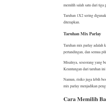
memilih salah satu dari tiga p
Taruhan 1X2 sering digunak
diterapkan.
Taruhan Mix Parlay
Taruhan mix parlay adalah k
pertandingan, dan semua pi
Misalnya, seseorang yang b
Keuntungan dari taruhan ini
Namun, risiko juga lebih be
mix parlay menjadikan peng
Cara Memilih Ba