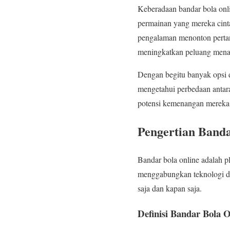
Keberadaan bandar bola onli
permainan yang mereka cinta
pengalaman menonton pertan
meningkatkan peluang mena
Dengan begitu banyak opsi d
mengetahui perbedaan antara
potensi kemenangan mereka
Pengertian Banda
Bandar bola online adalah p
menggabungkan teknologi de
saja dan kapan saja.
Definisi Bandar Bola O