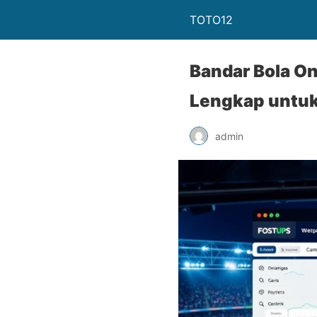
TOTO12
Bandar Bola O
Lengkap untu
admin