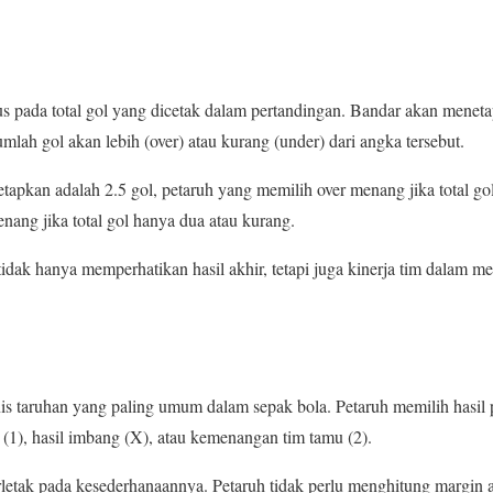
s pada total gol yang dicetak dalam pertandingan. Bandar akan menet
lah gol akan lebih (over) atau kurang (under) dari angka tersebut.
tapkan adalah 2.5 gol, petaruh yang memilih over menang jika total gol
nang jika total gol hanya dua atau kurang.
tidak hanya memperhatikan hasil akhir, tetapi juga kinerja tim dalam 
 taruhan yang paling umum dalam sepak bola. Petaruh memilih hasil p
1), hasil imbang (X), atau kemenangan tim tamu (2).
rletak pada kesederhanaannya. Petaruh tidak perlu menghitung margin a