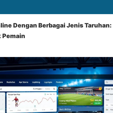
nline Dengan Berbagai Jenis Taruhan
k Pemain