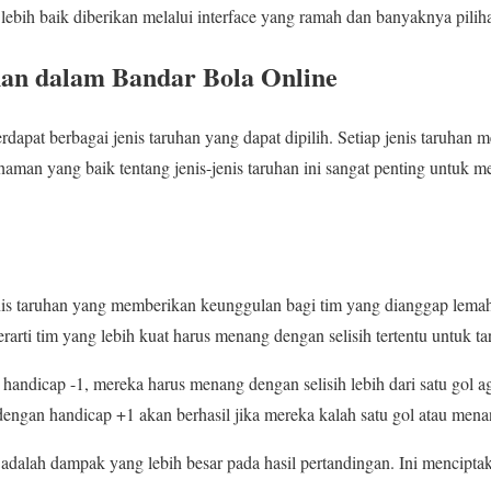
bih baik diberikan melalui interface yang ramah dan banyaknya piliha
han dalam Bandar Bola Online
rdapat berbagai jenis taruhan yang dapat dipilih. Setiap jenis taruhan m
haman yang baik tentang jenis-jenis taruhan ini sangat penting untuk 
nis taruhan yang memberikan keunggulan bagi tim yang dianggap lemah
erarti tim yang lebih kuat harus menang dengan selisih tertentu untuk 
 handicap -1, mereka harus menang dengan selisih lebih dari satu gol 
engan handicap +1 akan berhasil jika mereka kalah satu gol atau mena
 adalah dampak yang lebih besar pada hasil pertandingan. Ini mencipta