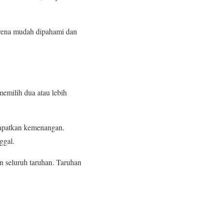
arena mudah dipahami dan
memilih dua atau lebih
dapatkan kemenangan.
ggal.
n seluruh taruhan. Taruhan