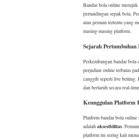
Bandar bola online merujuk
pertandingan sepak bola. Pe
atau pemain tertentu yang m
masing-masing platform.
Sejarah Pertumbuhan 
Perkembangan bandar bola on
perjudian online terbatas pa
canggih seperti live betting
dan bertaruh secara real-time
Keunggulan Platform 
Platform bandar bola onlin
aksesibilitas
adalah
. Pemain
platform ini sering kali me