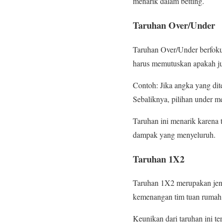
menarik dalam betting.
Taruhan Over/Under
Taruhan Over/Under berfoku
harus memutuskan apakah jum
Contoh: Jika angka yang dite
Sebaliknya, pilihan under me
Taruhan ini menarik karena 
dampak yang menyeluruh.
Taruhan 1X2
Taruhan 1X2 merupakan jenis
kemenangan tim tuan rumah (
Keunikan dari taruhan ini te