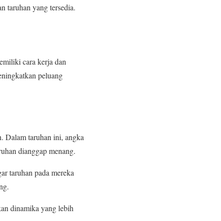
n taruhan yang tersedia.
emiliki cara kerja dan
meningkatkan peluang
. Dalam taruhan ini, angka
taruhan dianggap menang.
agar taruhan pada mereka
ng.
kan dinamika yang lebih