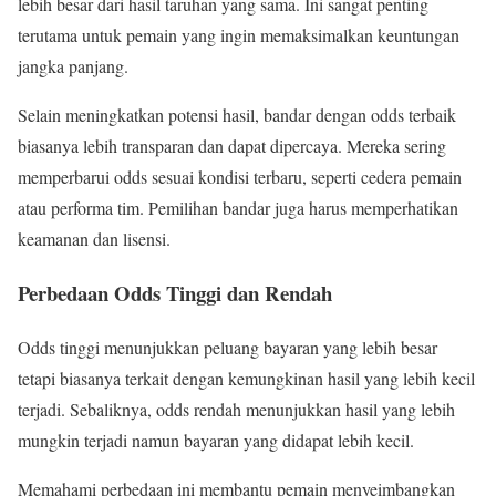
lebih besar dari hasil taruhan yang sama. Ini sangat penting
terutama untuk pemain yang ingin memaksimalkan keuntungan
jangka panjang.
Selain meningkatkan potensi hasil, bandar dengan odds terbaik
biasanya lebih transparan dan dapat dipercaya. Mereka sering
memperbarui odds sesuai kondisi terbaru, seperti cedera pemain
atau performa tim. Pemilihan bandar juga harus memperhatikan
keamanan dan lisensi.
Perbedaan Odds Tinggi dan Rendah
Odds tinggi menunjukkan peluang bayaran yang lebih besar
tetapi biasanya terkait dengan kemungkinan hasil yang lebih kecil
terjadi. Sebaliknya, odds rendah menunjukkan hasil yang lebih
mungkin terjadi namun bayaran yang didapat lebih kecil.
Memahami perbedaan ini membantu pemain menyeimbangkan