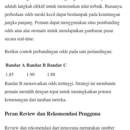
adalah langkah efektif untuk menemukan nilai terbaik. Biasanya,
perbedaan odds meski kecil dapat berdampak pada keuntungan
jangka panjang. Pemain dapat menggunakan situs pembanding
odds atau alat otomatis untuk mendapatkan gambaran pasar
secara real-time.
Berikut contoh perbandingan odds pada satu pertandingan:
Bandar A
Bandar B
Bandar C
1.85
1.90
1.88
Bandar B menawarkan odds tertinggi. Strategi ini membantu
pemain memilih dengan tepat untuk meningkatkan potensi
kemenangan dari taruhan mereka.
Peran Review dan Rekomendasi Pengguna
Review dan rekomendasi dari pengguna merupakan sumber