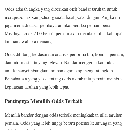
Odds adalah angka yang diberikan oleh bandar taruhan untuk
merepresentasikan peluang suatu hasil pertandingan. Angka ini
juga menjadi dasar pembayaran jika prediksi pemain benar.
Misalnya, odds 2.00 berarti pemain akan mendapat dua kali lipat
taruhan awal jika menang.
Odds dihitung berdasarkan analisis performa tim, kondisi pemain,
dan informasi lain yang relevan. Bandar menggunakan odds
untuk menyeimbangkan taruhan agar tetap menguntungkan.
Pemahaman yang jelas tentang odds membantu pemain membuat
keputusan taruhan yang lebih tepat.
Pentingnya Memilih Odds Terbaik
Memilih bandar dengan odds terbaik meningkatkan nilai taruhan
pemain. Odds yang lebih tinggi berarti potensi keuntungan yang