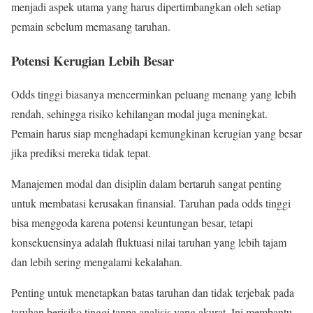
menjadi aspek utama yang harus dipertimbangkan oleh setiap
pemain sebelum memasang taruhan.
Potensi Kerugian Lebih Besar
Odds tinggi biasanya mencerminkan peluang menang yang lebih
rendah, sehingga risiko kehilangan modal juga meningkat.
Pemain harus siap menghadapi kemungkinan kerugian yang besar
jika prediksi mereka tidak tepat.
Manajemen modal dan disiplin dalam bertaruh sangat penting
untuk membatasi kerusakan finansial. Taruhan pada odds tinggi
bisa menggoda karena potensi keuntungan besar, tetapi
konsekuensinya adalah fluktuasi nilai taruhan yang lebih tajam
dan lebih sering mengalami kekalahan.
Penting untuk menetapkan batas taruhan dan tidak terjebak pada
taruhan berisiko tinggi tanpa analisis yang akurat. Ini membantu