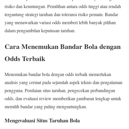
risiko dan keuntungan. Pemilihan antara odds tinggi atau rendah
tergantung strategi taruhan dan toleransi risiko pemain. Bandar
yang menawarkan variasi odds memberi lebih banyak pilihan
dalam pengambilan keputusan taruhan.
Cara Menemukan Bandar Bola dengan
Odds Terbaik
Menemukan bandar bola dengan odds terbaik memerlukan
analisis yang cermat pada sejumlah aspek teknis dan pengalaman
pengguna. Penilaian situs taruhan, pengecekan perbandingan
odds, dan evaluasi review memberikan gambaran lengkap untuk
memilih bandar yang paling menguntungkan.
Mengevaluasi Situs Taruhan Bola