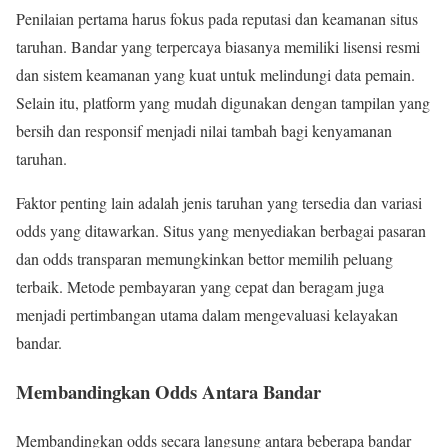
Penilaian pertama harus fokus pada reputasi dan keamanan situs
taruhan. Bandar yang terpercaya biasanya memiliki lisensi resmi
dan sistem keamanan yang kuat untuk melindungi data pemain.
Selain itu, platform yang mudah digunakan dengan tampilan yang
bersih dan responsif menjadi nilai tambah bagi kenyamanan
taruhan.
Faktor penting lain adalah jenis taruhan yang tersedia dan variasi
odds yang ditawarkan. Situs yang menyediakan berbagai pasaran
dan odds transparan memungkinkan bettor memilih peluang
terbaik. Metode pembayaran yang cepat dan beragam juga
menjadi pertimbangan utama dalam mengevaluasi kelayakan
bandar.
Membandingkan Odds Antara Bandar
Membandingkan odds secara langsung antara beberapa bandar