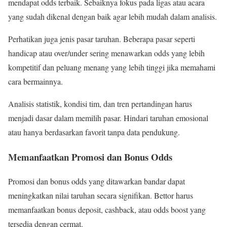
mendapat odds terbaik. Sebaiknya fokus pada ligas atau acara
yang sudah dikenal dengan baik agar lebih mudah dalam analisis.
Perhatikan juga jenis pasar taruhan. Beberapa pasar seperti
handicap atau over/under sering menawarkan odds yang lebih
kompetitif dan peluang menang yang lebih tinggi jika memahami
cara bermainnya.
Analisis statistik, kondisi tim, dan tren pertandingan harus
menjadi dasar dalam memilih pasar. Hindari taruhan emosional
atau hanya berdasarkan favorit tanpa data pendukung.
Memanfaatkan Promosi dan Bonus Odds
Promosi dan bonus odds yang ditawarkan bandar dapat
meningkatkan nilai taruhan secara signifikan. Bettor harus
memanfaatkan bonus deposit, cashback, atau odds boost yang
tersedia dengan cermat.