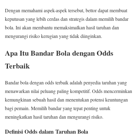
Dengan memahami aspek-aspek tersebut, bettor dapat membuat
keputusan yang lebih cerdas dan strategis dalam memilih bandar
bola. Ini akan membantu memaksimalkan hasil taruhan dan
mengurangi risiko kerugian yang tidak diinginkan.
Apa Itu Bandar Bola dengan Odds
Terbaik
Bandar bola dengan odds terbaik adalah penyedia taruhan yang
menawarkan nilai peluang paling kompetitif. Odds mencerminkan
kemungkinan sebuah hasil dan menentukan potensi keuntungan
bagi pemain. Memilih bandar yang tepat penting untuk
meningkatkan hasil taruhan dan mengurangi risiko.
Definisi Odds dalam Taruhan Bola