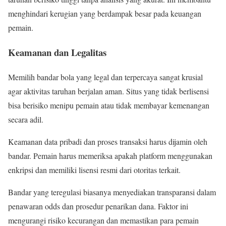
menghindari kerugian yang berdampak besar pada keuangan
pemain.
Keamanan dan Legalitas
Memilih bandar bola yang legal dan terpercaya sangat krusial
agar aktivitas taruhan berjalan aman. Situs yang tidak berlisensi
bisa berisiko menipu pemain atau tidak membayar kemenangan
secara adil.
Keamanan data pribadi dan proses transaksi harus dijamin oleh
bandar. Pemain harus memeriksa apakah platform menggunakan
enkripsi dan memiliki lisensi resmi dari otoritas terkait.
Bandar yang teregulasi biasanya menyediakan transparansi dalam
penawaran odds dan prosedur penarikan dana. Faktor ini
mengurangi risiko kecurangan dan memastikan para pemain