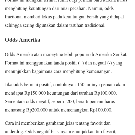
menghitung keuntungan dari nilai pecahan. Namun, odds
fractional memberi fokus pada keuntungan bersih yang didapat
sehingga sering digunakan dalam taruhan tradisional.
Odds Amerika
Odds Amerika atau moneyline lebih populer di Amerika Serikat.
Format ini menggunakan tanda positif (+) dan negatif (-) yang
menunjukkan bagaimana cara menghitung kemenangan.
Jika odds bernilai positif, contohnya +150, artinya pemain akan
mendapat Rp150.000 keuntungan dari taruhan Rp100.000.
Sementara odds negatif, seperti -200, berarti pemain harus
memasang Rp200.000 untuk memenangkan Rp100.000.
Cara ini memberikan gambaran jelas tentang favorit dan
underdog. Odds negatif biasanya menunjukkan tim favorit,