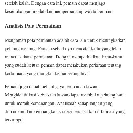
setelah kalah. Dengan cara ini, pemain dapat menjaga
keseimbangan modal dan memperpanjang waktu bermain.
Analisis Pola Permainan
Mengamati pola permainan adalah cara lain untuk meningkatkan
peluang menang. Pemain sebaiknya mencatat kartu yang telah
muncul selama permainan. Dengan memperhatikan kartu-kartu
yang sudah keluar, pemain dapat melakukan perkiraan tentang
kartu mana yang mungkin keluar selanjutnya.
Pemain juga dapat melihat gaya permainan lawan.
Mengidentifikasi kebiasaan lawan dapat membuka peluang baru
untuk meraih kemenangan. Analisalah setiap tangan yang
dimainkan dan kembangkan strategi berdasarkan informasi yang
terkumpul.