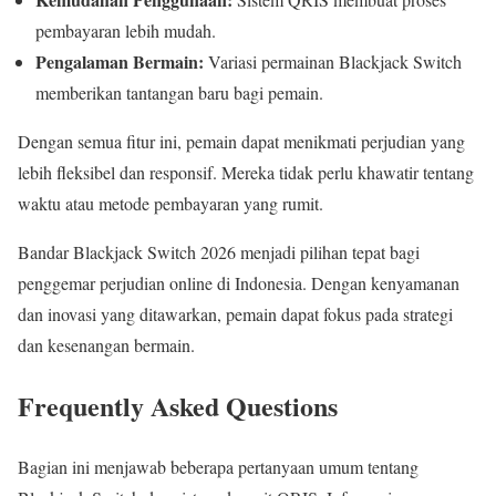
pembayaran lebih mudah.
Pengalaman Bermain:
Variasi permainan Blackjack Switch
memberikan tantangan baru bagi pemain.
Dengan semua fitur ini, pemain dapat menikmati perjudian yang
lebih fleksibel dan responsif. Mereka tidak perlu khawatir tentang
waktu atau metode pembayaran yang rumit.
Bandar Blackjack Switch 2026 menjadi pilihan tepat bagi
penggemar perjudian online di Indonesia. Dengan kenyamanan
dan inovasi yang ditawarkan, pemain dapat fokus pada strategi
dan kesenangan bermain.
Frequently Asked Questions
Bagian ini menjawab beberapa pertanyaan umum tentang