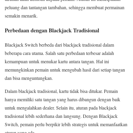
peluang dan tantangan tambahan, sehingga membuat permainan
semakin menarik.
Perbedaan dengan Blackjack Tradisional
Blackjack Switch berbeda dari blackjack tradisional dalam
beberapa cara utama. Salah satu perbedaan terbesar adalah
kemampuan untuk menukar kartu antara tangan. Hal ini
memungkinkan pemain untuk mengubah hasil dari setiap tangan
dan bisa menguntungkan.
Dalam blackjack tradisional, kartu tidak bisa ditukar. Pemain
hanya memiliki satu tangan yang harus dibangun dengan baik
untuk mengalahkan dealer. Selain itu, aturan pada blackjack
tradisional lebih sederhana dan langsung. Dengan Blackjack
Switch, pemain perlu berpikir lebih strategis untuk memanfaatkan
aturan yang ada.