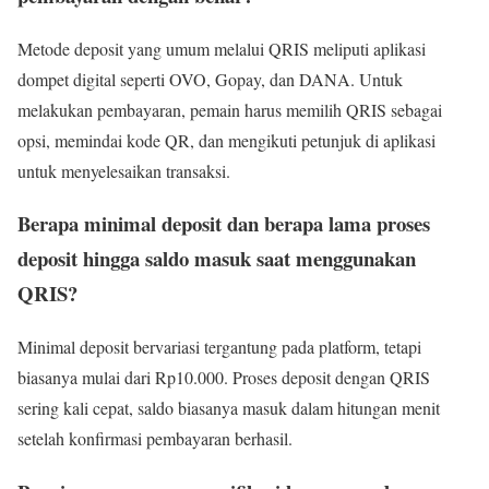
Metode deposit yang umum melalui QRIS meliputi aplikasi
dompet digital seperti OVO, Gopay, dan DANA. Untuk
melakukan pembayaran, pemain harus memilih QRIS sebagai
opsi, memindai kode QR, dan mengikuti petunjuk di aplikasi
untuk menyelesaikan transaksi.
Berapa minimal deposit dan berapa lama proses
deposit hingga saldo masuk saat menggunakan
QRIS?
Minimal deposit bervariasi tergantung pada platform, tetapi
biasanya mulai dari Rp10.000. Proses deposit dengan QRIS
sering kali cepat, saldo biasanya masuk dalam hitungan menit
setelah konfirmasi pembayaran berhasil.