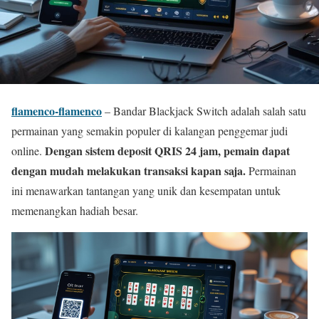
flamenco-flamenco
– Bandar Blackjack Switch adalah salah satu
permainan yang semakin populer di kalangan penggemar judi
Dengan sistem deposit QRIS 24 jam, pemain dapat
online.
dengan mudah melakukan transaksi kapan saja.
Permainan
ini menawarkan tantangan yang unik dan kesempatan untuk
memenangkan hadiah besar.