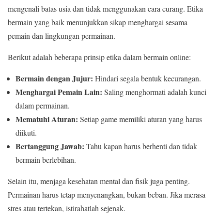
mengenali batas usia dan tidak menggunakan cara curang. Etika
bermain yang baik menunjukkan sikap menghargai sesama
pemain dan lingkungan permainan.
Berikut adalah beberapa prinsip etika dalam bermain online:
Bermain dengan Jujur:
Hindari segala bentuk kecurangan.
Menghargai Pemain Lain:
Saling menghormati adalah kunci
dalam permainan.
Mematuhi Aturan:
Setiap game memiliki aturan yang harus
diikuti.
Bertanggung Jawab:
Tahu kapan harus berhenti dan tidak
bermain berlebihan.
Selain itu, menjaga kesehatan mental dan fisik juga penting.
Permainan harus tetap menyenangkan, bukan beban. Jika merasa
stres atau tertekan, istirahatlah sejenak.