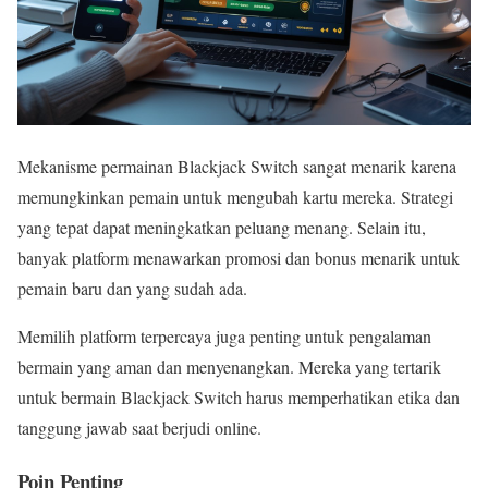
Mekanisme permainan Blackjack Switch sangat menarik karena
memungkinkan pemain untuk mengubah kartu mereka. Strategi
yang tepat dapat meningkatkan peluang menang. Selain itu,
banyak platform menawarkan promosi dan bonus menarik untuk
pemain baru dan yang sudah ada.
Memilih platform terpercaya juga penting untuk pengalaman
bermain yang aman dan menyenangkan. Mereka yang tertarik
untuk bermain Blackjack Switch harus memperhatikan etika dan
tanggung jawab saat berjudi online.
Poin Penting