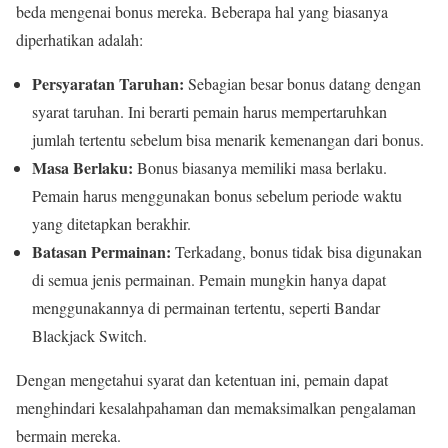
beda mengenai bonus mereka. Beberapa hal yang biasanya
diperhatikan adalah:
Persyaratan Taruhan:
Sebagian besar bonus datang dengan
syarat taruhan. Ini berarti pemain harus mempertaruhkan
jumlah tertentu sebelum bisa menarik kemenangan dari bonus.
Masa Berlaku:
Bonus biasanya memiliki masa berlaku.
Pemain harus menggunakan bonus sebelum periode waktu
yang ditetapkan berakhir.
Batasan Permainan:
Terkadang, bonus tidak bisa digunakan
di semua jenis permainan. Pemain mungkin hanya dapat
menggunakannya di permainan tertentu, seperti Bandar
Blackjack Switch.
Dengan mengetahui syarat dan ketentuan ini, pemain dapat
menghindari kesalahpahaman dan memaksimalkan pengalaman
bermain mereka.