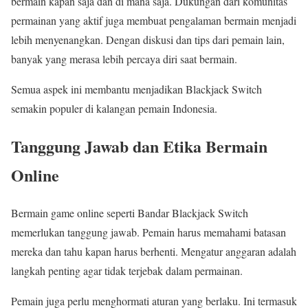
bermain kapan saja dan di mana saja. Dukungan dari komunitas
permainan yang aktif juga membuat pengalaman bermain menjadi
lebih menyenangkan. Dengan diskusi dan tips dari pemain lain,
banyak yang merasa lebih percaya diri saat bermain.
Semua aspek ini membantu menjadikan Blackjack Switch
semakin populer di kalangan pemain Indonesia.
Tanggung Jawab dan Etika Bermain
Online
Bermain game online seperti Bandar Blackjack Switch
memerlukan tanggung jawab. Pemain harus memahami batasan
mereka dan tahu kapan harus berhenti. Mengatur anggaran adalah
langkah penting agar tidak terjebak dalam permainan.
Pemain juga perlu menghormati aturan yang berlaku. Ini termasuk