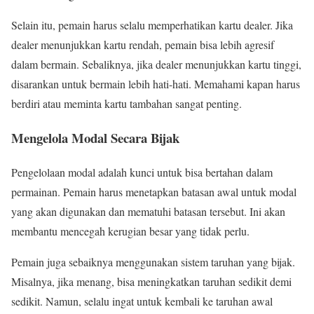
Selain itu, pemain harus selalu memperhatikan kartu dealer. Jika
dealer menunjukkan kartu rendah, pemain bisa lebih agresif
dalam bermain. Sebaliknya, jika dealer menunjukkan kartu tinggi,
disarankan untuk bermain lebih hati-hati. Memahami kapan harus
berdiri atau meminta kartu tambahan sangat penting.
Mengelola Modal Secara Bijak
Pengelolaan modal adalah kunci untuk bisa bertahan dalam
permainan. Pemain harus menetapkan batasan awal untuk modal
yang akan digunakan dan mematuhi batasan tersebut. Ini akan
membantu mencegah kerugian besar yang tidak perlu.
Pemain juga sebaiknya menggunakan sistem taruhan yang bijak.
Misalnya, jika menang, bisa meningkatkan taruhan sedikit demi
sedikit. Namun, selalu ingat untuk kembali ke taruhan awal