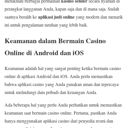
kasino seluler
menikmati berbagai permainan
secara nyaman di
perangkat langganan Anda, kapan saja dan di mana saja. Sudah
aplikasi judi online
saatnya beralih ke
yang modern dan menarik
ini untuk pengalaman taruhan yang lebih baik.
Keamanan dalam Bermain Casino
Online di Android dan iOS
Keamanan adalah hal yang sangat penting ketika bermain casino
online di aplikasi Android dan iOS. Anda perlu memastikan
bahwa aplikasi casino yang Anda gunakan aman dan tepercaya
untuk melindungi data pribadi dan keuangan Anda.
Ada beberapa hal yang perlu Anda perhatikan untuk memastikan
keamanan saat bermain casino online. Pertama, pastikan Anda
hanya menggunakan aplikasi casino dari penyedia resmi dan