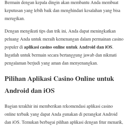
Bermain dengan kepala dingin akan membantu Anda membuat
keputusan yang lebih baik dan menghindari kesalahan yang bisa
merugikan.
Dengan mengikuti tips dan trik ini, Anda dapat meningkatkan
peluang Anda untuk meraih kemenangan dalam permainan casino
aplikasi casino online untuk Android dan iOS
populer di
.
Ingatlah untuk bermain secara bertanggung jawab dan nikmati
pengalaman berjudi yang aman dan menyenangkan.
Pilihan Aplikasi Casino Online untuk
Android dan iOS
Bagian terakhir ini memberikan rekomendasi aplikasi casino
online terbaik yang dapat Anda gunakan di perangkat Android
dan iOS. Temukan berbagai pilihan aplikasi dengan fitur menarik,