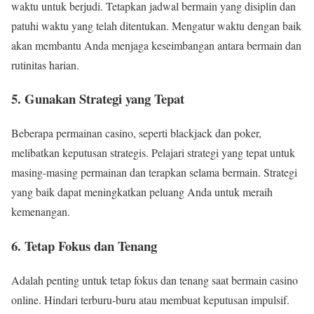
waktu untuk berjudi. Tetapkan jadwal bermain yang disiplin dan
patuhi waktu yang telah ditentukan. Mengatur waktu dengan baik
akan membantu Anda menjaga keseimbangan antara bermain dan
rutinitas harian.
5. Gunakan Strategi yang Tepat
Beberapa permainan casino, seperti blackjack dan poker,
melibatkan keputusan strategis. Pelajari strategi yang tepat untuk
masing-masing permainan dan terapkan selama bermain. Strategi
yang baik dapat meningkatkan peluang Anda untuk meraih
kemenangan.
6. Tetap Fokus dan Tenang
Adalah penting untuk tetap fokus dan tenang saat bermain casino
online. Hindari terburu-buru atau membuat keputusan impulsif.