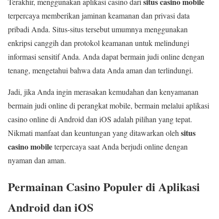
situs casino mobile
Terakhir, menggunakan aplikasi casino dari
terpercaya memberikan jaminan keamanan dan privasi data
pribadi Anda. Situs-situs tersebut umumnya menggunakan
enkripsi canggih dan protokol keamanan untuk melindungi
informasi sensitif Anda. Anda dapat bermain judi online dengan
tenang, mengetahui bahwa data Anda aman dan terlindungi.
Jadi, jika Anda ingin merasakan kemudahan dan kenyamanan
bermain judi online di perangkat mobile, bermain melalui aplikasi
casino online di Android dan iOS adalah pilihan yang tepat.
situs
Nikmati manfaat dan keuntungan yang ditawarkan oleh
casino mobile
terpercaya saat Anda berjudi online dengan
nyaman dan aman.
Permainan Casino Populer di Aplikasi
Android dan iOS