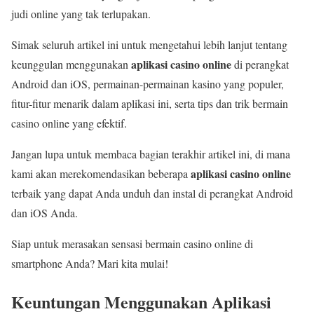
judi online yang tak terlupakan.
Simak seluruh artikel ini untuk mengetahui lebih lanjut tentang
aplikasi casino online
keunggulan menggunakan
di perangkat
Android dan iOS, permainan-permainan kasino yang populer,
fitur-fitur menarik dalam aplikasi ini, serta tips dan trik bermain
casino online yang efektif.
Jangan lupa untuk membaca bagian terakhir artikel ini, di mana
aplikasi casino online
kami akan merekomendasikan beberapa
terbaik yang dapat Anda unduh dan instal di perangkat Android
dan iOS Anda.
Siap untuk merasakan sensasi bermain casino online di
smartphone Anda? Mari kita mulai!
Keuntungan Menggunakan Aplikasi