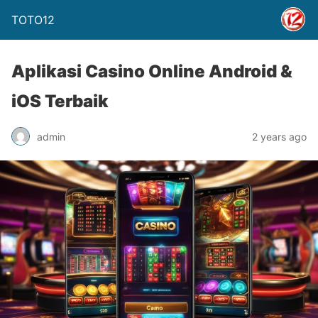
TOTO12
Aplikasi Casino Online Android &
iOS Terbaik
admin
2 years ago