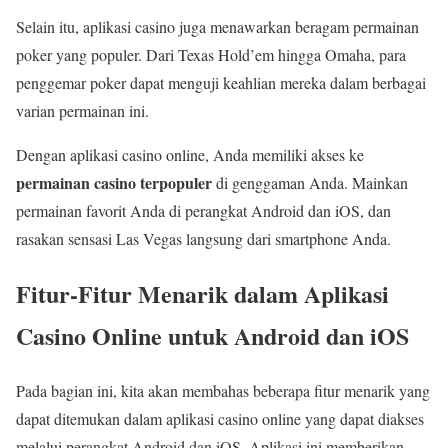
Selain itu, aplikasi casino juga menawarkan beragam permainan
poker yang populer. Dari Texas Hold’em hingga Omaha, para
penggemar poker dapat menguji keahlian mereka dalam berbagai
varian permainan ini.
Dengan aplikasi casino online, Anda memiliki akses ke
permainan casino terpopuler
di genggaman Anda. Mainkan
permainan favorit Anda di perangkat Android dan iOS, dan
rasakan sensasi Las Vegas langsung dari smartphone Anda.
Fitur-Fitur Menarik dalam Aplikasi
Casino Online untuk Android dan iOS
Pada bagian ini, kita akan membahas beberapa fitur menarik yang
dapat ditemukan dalam aplikasi casino online yang dapat diakses
melalui perangkat Android dan iOS. Aplikasi ini memberikan