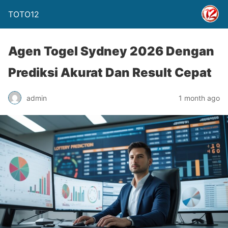
TOTO12
Agen Togel Sydney 2026 Dengan
Prediksi Akurat Dan Result Cepat
admin
1 month ago