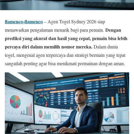
flamenco-flamenco
– Agen Togel Sydney 2026 siap
Dengan
menawarkan pengalaman menarik bagi para pemain.
prediksi yang akurat dan hasil yang cepat, pemain bisa lebih
percaya diri dalam memilih nomor mereka.
Dalam dunia
togel, mengenal agen terpercaya dan strategi bermain yang tepat
sangatlah penting agar bisa menikmati permainan dengan aman.