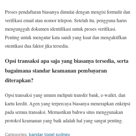
Proses pendaftaran biasanya dimulai dengan mengisi formulir dan
verifikasi email atau nomor telepon. Setelah itu, pengguna harus
mengunggah dokumen identifikasi untuk proses verifikasi.
Penting untuk mengatur kata sandi yang kuat dan mengaktifkan
otentikasi dua faktor jika tersedia.
Opsi transaksi apa saja yang biasanya tersedia, serta
bagaimana standar keamanan pembayaran
diterapkan?
Opsi transaksi yang umum meliputi transfer bank, e-wallet, dan
kartu kredit. Agen yang terpercaya biasanya menerapkan enkripsi
pada semua transaksi. Memastikan bahwa situs menggunakan
protokol keamanan yang baik adalah hal yang sangat penting.
Categories:
bandar togel sydney