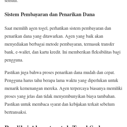
sensitif.
Sistem Pembayaran dan Penarikan Dana
Saat memilih agen togel, perhatikan sistem pembayaran dan
penarikan dana yang ditawarkan. Agen yang baik akan
menyediakan berbagai metode pembayaran, termasuk transfer
bank, e-wallet, dan kartu kredit. Ini memberikan fleksibilitas bagi
pengguna.
Pastikan juga bahwa proses penarikan dana mudah dan cepat.
Pengguna harus tahu berapa lama waktu yang diperlukan untuk
menarik kemenangan mereka. Agen terpercaya biasanya memiliki
proses yang jelas dan tidak menyembunyikan biaya tambahan.
Pastikan untuk membaca syarat dan kebijakan terkait sebelum
bertransaksi.