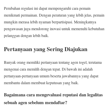
Perubahan regulasi ini dapat mempengaruhi cara pemain
menikmati permainan. Dengan peraturan yang lebih jelas, pemain
mungkin merasa lebih nyaman berpartisipasi. Meningkatnya
pengawasan juga mendorong inovasi untuk memenuhi kebutuhan
pelanggan dengan lebih baik.
Pertanyaan yang Sering Diajukan
Banyak orang memiliki pertanyaan tentang agen togel, terutama
mengenai cara memilih dengan tepat. Di bawah ini adalah
pertanyaan-pertanyaan umum beserta jawabannya yang dapat
membantu dalam membuat keputusan yang baik.
Bagaimana cara mengevaluasi reputasi dan legalitas
sebuah agen sebelum mendaftar?