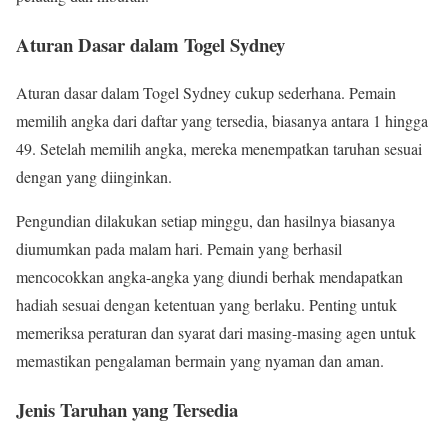
Aturan Dasar dalam Togel Sydney
Aturan dasar dalam Togel Sydney cukup sederhana. Pemain
memilih angka dari daftar yang tersedia, biasanya antara 1 hingga
49. Setelah memilih angka, mereka menempatkan taruhan sesuai
dengan yang diinginkan.
Pengundian dilakukan setiap minggu, dan hasilnya biasanya
diumumkan pada malam hari. Pemain yang berhasil
mencocokkan angka-angka yang diundi berhak mendapatkan
hadiah sesuai dengan ketentuan yang berlaku. Penting untuk
memeriksa peraturan dan syarat dari masing-masing agen untuk
memastikan pengalaman bermain yang nyaman dan aman.
Jenis Taruhan yang Tersedia