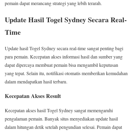
pemain dapat merancang strategi yang lebih terarah.
Update Hasil Togel Sydney Secara Real-
Time
Update hasil Togel Sydney secara real-time sangat penting bagi
para pemain. Kecepatan akses informasi hasil dan sumber yang
dapat dipercaya membuat pemain bisa mengambil keputusan
yang tepat. Selain itu, notifikasi otomatis memberikan kemudahan
dalam mendapatkan hasil terbaru.
Kecepatan Akses Result
Kecepatan akses hasil Togel Sydney sangat memengaruhi
pengalaman pemain. Banyak situs menyediakan update hasil
dalam hitungan detik setelah pengundian selesai. Pemain dapat