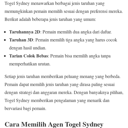
Togel Sydney menawarkan berbagai jenis taruhan yang
memungkinkan pemain memilih sesuai dengan preferensi mereka.
Berikut adalah beberapa jenis taruhan yang umum:
Taruhannya 2D
: Pemain memilih dua angka dari daftar.
Taruhan 3D
: Pemain memilih tiga angka yang harus cocok
dengan hasil undian.
Tarian Colok Bebas
: Pemain bisa memilih angka tanpa
memperhatikan urutan.
Setiap jenis taruhan memberikan peluang menang yang berbeda.
Pemain dapat memilih jenis taruhan yang dirasa paling sesuai
dengan strategi dan anggaran mereka. Dengan banyaknya pilihan,
Togel Sydney memberikan pengalaman yang menarik dan
bervariasi bagi pemain.
Cara Memilih Agen Togel Sydney