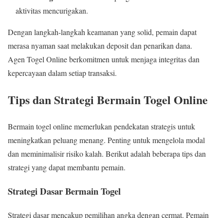
aktivitas mencurigakan.
Dengan langkah-langkah keamanan yang solid, pemain dapat
merasa nyaman saat melakukan deposit dan penarikan dana.
Agen Togel Online berkomitmen untuk menjaga integritas dan
kepercayaan dalam setiap transaksi.
Tips dan Strategi Bermain Togel Online
Bermain togel online memerlukan pendekatan strategis untuk
meningkatkan peluang menang. Penting untuk mengelola modal
dan meminimalisir risiko kalah. Berikut adalah beberapa tips dan
strategi yang dapat membantu pemain.
Strategi Dasar Bermain Togel
Strategi dasar mencakup pemilihan angka dengan cermat. Pemain