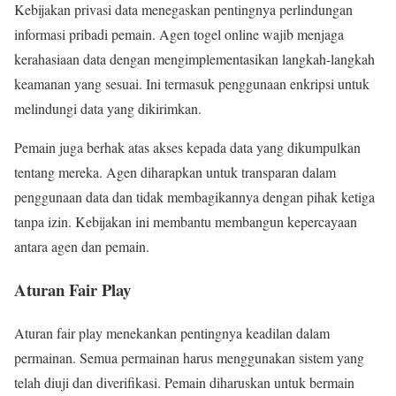
Kebijakan privasi data menegaskan pentingnya perlindungan
informasi pribadi pemain. Agen togel online wajib menjaga
kerahasiaan data dengan mengimplementasikan langkah-langkah
keamanan yang sesuai. Ini termasuk penggunaan enkripsi untuk
melindungi data yang dikirimkan.
Pemain juga berhak atas akses kepada data yang dikumpulkan
tentang mereka. Agen diharapkan untuk transparan dalam
penggunaan data dan tidak membagikannya dengan pihak ketiga
tanpa izin. Kebijakan ini membantu membangun kepercayaan
antara agen dan pemain.
Aturan Fair Play
Aturan fair play menekankan pentingnya keadilan dalam
permainan. Semua permainan harus menggunakan sistem yang
telah diuji dan diverifikasi. Pemain diharuskan untuk bermain