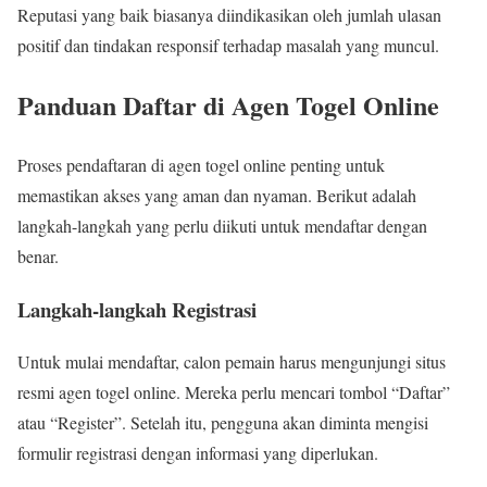
Reputasi yang baik biasanya diindikasikan oleh jumlah ulasan
positif dan tindakan responsif terhadap masalah yang muncul.
Panduan Daftar di Agen Togel Online
Proses pendaftaran di agen togel online penting untuk
memastikan akses yang aman dan nyaman. Berikut adalah
langkah-langkah yang perlu diikuti untuk mendaftar dengan
benar.
Langkah-langkah Registrasi
Untuk mulai mendaftar, calon pemain harus mengunjungi situs
resmi agen togel online. Mereka perlu mencari tombol “Daftar”
atau “Register”. Setelah itu, pengguna akan diminta mengisi
formulir registrasi dengan informasi yang diperlukan.