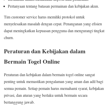
Pertanyaan tentang batasan permainan dan kebijakan akun.
Tim customer service harus memiliki protokol untuk
menyelesaikan masalah dengan cepat. Penanganan yang efisien
dapat meningkatkan kepuasan pengguna dan mengurangi tingkat
churn.
Peraturan dan Kebijakan dalam
Bermain Togel Online
Peraturan dan kebijakan dalam bermain togel online sangat
penting untuk memastikan pengalaman yang aman dan adil bagi
semua pemain. Setiap pemain harus memahami syarat, kebijakan
privasi, dan aturan yang berlaku untuk bermain secara
bertanggung jawab.