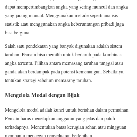
dapat mempertimbangkan angka yang sering muncul dan angka
yang jarang muncul. Menggunakan metode seperti analisis
statistik atau menggunakan angka keberuntungan pribadi juga
bisa berguna.
Salah satu pendekatan yang banyak digunakan adalah sistem
taruhan. Pemain bisa memilih untuk bertaruh pada kombinasi
angka tertentu. Pilihan antara memasang taruhan tunggal atau
ganda akan berdampak pada potensi kemenangan. Sebaiknya,
tentukan strategi sebelum memasang taruhan.
Mengelola Modal dengan Bijak
Mengelola modal adalah kunci untuk bertahan dalam permainan.
Pemain harus menetapkan anggaran yang jelas dan patuh
terhadapnya. Menentukan batas kerugian sehari atau mingguan
membantu mencegah pengeluaran berlebihan.