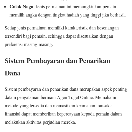
Colok Naga
: Jenis permainan ini memungkinkan pemain
memilih angka dengan tingkat hadiah yang tinggi jika berhasil.
Setiap jenis permainan memiliki karakteristik dan kesenangan
tersendiri bagi pemain, sehingga dapat disesuaikan dengan
preferensi masing-masing.
Sistem Pembayaran dan Penarikan
Dana
Sistem pembayaran dan penarikan dana merupakan aspek penting
dalam pengalaman bermain Agen Togel Online. Memahami
metode yang tersedia dan memastikan keamanan transaksi
finansial dapat memberikan kepercayaan kepada pemain dalam
melakukan aktivitas perjudian mereka.