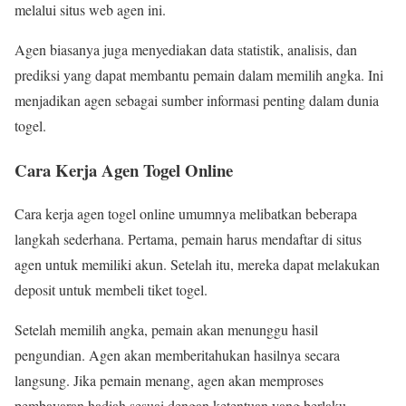
melalui situs web agen ini.
Agen biasanya juga menyediakan data statistik, analisis, dan
prediksi yang dapat membantu pemain dalam memilih angka. Ini
menjadikan agen sebagai sumber informasi penting dalam dunia
togel.
Cara Kerja Agen Togel Online
Cara kerja agen togel online umumnya melibatkan beberapa
langkah sederhana. Pertama, pemain harus mendaftar di situs
agen untuk memiliki akun. Setelah itu, mereka dapat melakukan
deposit untuk membeli tiket togel.
Setelah memilih angka, pemain akan menunggu hasil
pengundian. Agen akan memberitahukan hasilnya secara
langsung. Jika pemain menang, agen akan memproses
pembayaran hadiah sesuai dengan ketentuan yang berlaku.