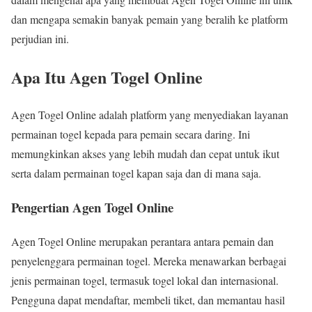
dan mengapa semakin banyak pemain yang beralih ke platform
perjudian ini.
Apa Itu Agen Togel Online
Agen Togel Online adalah platform yang menyediakan layanan
permainan togel kepada para pemain secara daring. Ini
memungkinkan akses yang lebih mudah dan cepat untuk ikut
serta dalam permainan togel kapan saja dan di mana saja.
Pengertian Agen Togel Online
Agen Togel Online merupakan perantara antara pemain dan
penyelenggara permainan togel. Mereka menawarkan berbagai
jenis permainan togel, termasuk togel lokal dan internasional.
Pengguna dapat mendaftar, membeli tiket, dan memantau hasil