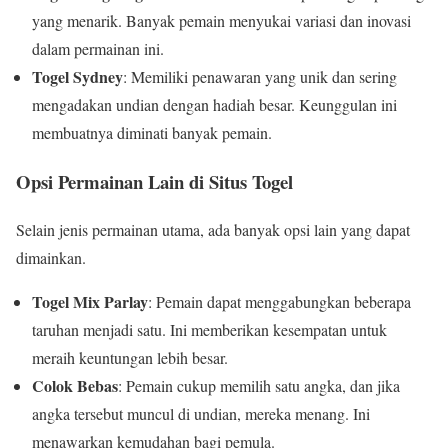
yang menarik. Banyak pemain menyukai variasi dan inovasi
dalam permainan ini.
Togel Sydney
: Memiliki penawaran yang unik dan sering
mengadakan undian dengan hadiah besar. Keunggulan ini
membuatnya diminati banyak pemain.
Opsi Permainan Lain di Situs Togel
Selain jenis permainan utama, ada banyak opsi lain yang dapat
dimainkan.
Togel Mix Parlay
: Pemain dapat menggabungkan beberapa
taruhan menjadi satu. Ini memberikan kesempatan untuk
meraih keuntungan lebih besar.
Colok Bebas
: Pemain cukup memilih satu angka, dan jika
angka tersebut muncul di undian, mereka menang. Ini
menawarkan kemudahan bagi pemula.