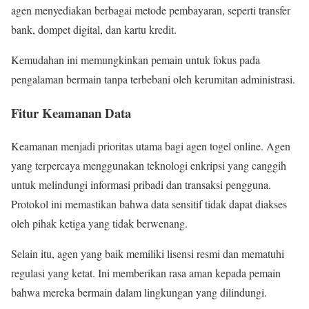
agen menyediakan berbagai metode pembayaran, seperti transfer
bank, dompet digital, dan kartu kredit.
Kemudahan ini memungkinkan pemain untuk fokus pada
pengalaman bermain tanpa terbebani oleh kerumitan administrasi.
Fitur Keamanan Data
Keamanan menjadi prioritas utama bagi agen togel online. Agen
yang terpercaya menggunakan teknologi enkripsi yang canggih
untuk melindungi informasi pribadi dan transaksi pengguna.
Protokol ini memastikan bahwa data sensitif tidak dapat diakses
oleh pihak ketiga yang tidak berwenang.
Selain itu, agen yang baik memiliki lisensi resmi dan mematuhi
regulasi yang ketat. Ini memberikan rasa aman kepada pemain
bahwa mereka bermain dalam lingkungan yang dilindungi.