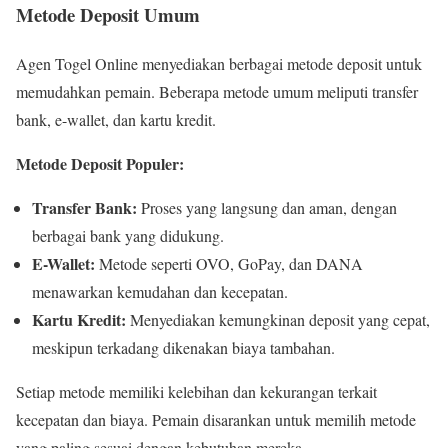
Metode Deposit Umum
Agen Togel Online menyediakan berbagai metode deposit untuk
memudahkan pemain. Beberapa metode umum meliputi transfer
bank, e-wallet, dan kartu kredit.
Metode Deposit Populer:
Transfer Bank:
Proses yang langsung dan aman, dengan
berbagai bank yang didukung.
E-Wallet:
Metode seperti OVO, GoPay, dan DANA
menawarkan kemudahan dan kecepatan.
Kartu Kredit:
Menyediakan kemungkinan deposit yang cepat,
meskipun terkadang dikenakan biaya tambahan.
Setiap metode memiliki kelebihan dan kekurangan terkait
kecepatan dan biaya. Pemain disarankan untuk memilih metode
yang paling sesuai dengan kebutuhan mereka.