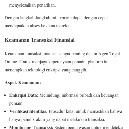
menyelesaikan penarikan.
Dengan langkah-langkah ini, pemain dapat dengan cepat
mendapatkan akses ke dana mereka.
Keamanan Transaksi Finansial
Keamanan transaksi finansial sangat penting dalam Agen Togel
Online. Untuk menjaga kepercayaan pemain, platform ini
menerapkan teknologi enkripsi yang canggih.
Aspek Keamanan:
Enkripsi Data:
Melindungi informasi pribadi dan keuangan
pemain.
Verifikasi Identitas:
Prosedur ketat untuk memastikan bahwa
hanya pemilik akun yang dapat melakukan transaksi.
Monitoring Transaksi:
Sistem pengawasan untuk mendeteksi