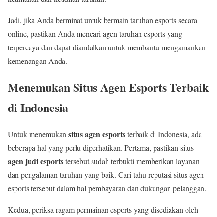
Jadi, jika Anda berminat untuk bermain taruhan esports secara
online, pastikan Anda mencari agen taruhan esports yang
terpercaya dan dapat diandalkan untuk membantu mengamankan
kemenangan Anda.
Menemukan Situs Agen Esports Terbaik
di Indonesia
situs agen esports
Untuk menemukan
terbaik di Indonesia, ada
beberapa hal yang perlu diperhatikan. Pertama, pastikan situs
agen judi esports
tersebut sudah terbukti memberikan layanan
dan pengalaman taruhan yang baik. Cari tahu reputasi situs agen
esports tersebut dalam hal pembayaran dan dukungan pelanggan.
Kedua, periksa ragam permainan esports yang disediakan oleh